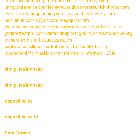
pacificocolombia.org
topfoodish.com
hello-trove.com
pmigconference.com
lesleyreynolds.com
tomulrichphotos.com
eventfulweddingplanning.com
kowloonbaybrewery.com
lachilenita.com
abgolo.com
oregopilot.com
costaricacasadaretodream.com
myfortworthpodiatrist.com
yogaretreatpro.com
kristenjanephotography.com
sctbrescue.org
srchurch.org
giantrusticpizza.com
conferencecallstomeatballs.com
stmichaelwtby.org
keamananinformasi.id
zonainformasi.id
informasi123.id
slot pulsa Indosat
slot pulsa Indosat
deposit pulsa
deposit pulsa tri
Data Taiwan