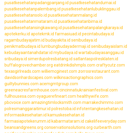
pusatkesehatanpadangpanjang.id
pusatkesehatandumai.id
pusatkesehatanpalembang.id
pusatkesehatanlubuklinggau.id
pusatkesehatansolo.id
pusatkesehatanmalang.id
pusatkesehatanmataram.id
pusatkesehatanbima.id
pusatkesehatansingkawang.id
pusatkesehatanpalangkaraya.id
apotekerku.id
apotekmk.id
farmasiuad.id
pecintabudaya.id
ragambudayajatim.id
budayakita.id
senibudaya.id
penikmatbudaya.id
lumbungbudayadermaji.id
senibudayaislam.id
kebudayaantanahdatar.id
mybudaya.id
wartabudayasanggau.id
sribudaya.id
simerdupolresbatang.id
satlantaspolresklaten.id
buffalogrovechamber.org
eatdrinkdishmpls.com
craftycutz.com
texasgirlreads.com
williemcginest.com
zorrosrestaurant.com
davidsonhardscapes.com
wilkinsactiongraphics.com
guiltybunnies.com
acemgmtgroup.com
greeneacresfarmhouse.com
cincinnatiukrainianfestival.com
fullhousesa.com
oyaguerefineart.com
healthywife.com
pbcvoice.com
amazingtimlocksmith.com
marrakechimmo.com
polresmanggaraitimur.id
polrestoba.id
infotentangkesehatan.id
informasikesehatan.id
kamuskesehatan.id
farmasiapotekerumm.id
kabarmataram.id
cakelifeeveryday.com
beansandgreens.org
conservationsolutions.org
curbearth.com