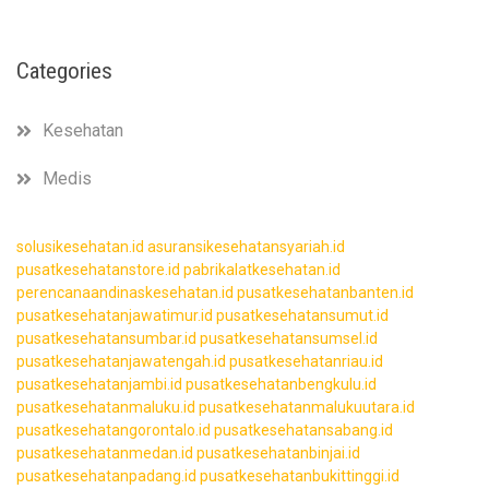
Categories
Kesehatan
Medis
solusikesehatan.id
asuransikesehatansyariah.id
pusatkesehatanstore.id
pabrikalatkesehatan.id
perencanaandinaskesehatan.id
pusatkesehatanbanten.id
pusatkesehatanjawatimur.id
pusatkesehatansumut.id
pusatkesehatansumbar.id
pusatkesehatansumsel.id
pusatkesehatanjawatengah.id
pusatkesehatanriau.id
pusatkesehatanjambi.id
pusatkesehatanbengkulu.id
pusatkesehatanmaluku.id
pusatkesehatanmalukuutara.id
pusatkesehatangorontalo.id
pusatkesehatansabang.id
pusatkesehatanmedan.id
pusatkesehatanbinjai.id
pusatkesehatanpadang.id
pusatkesehatanbukittinggi.id