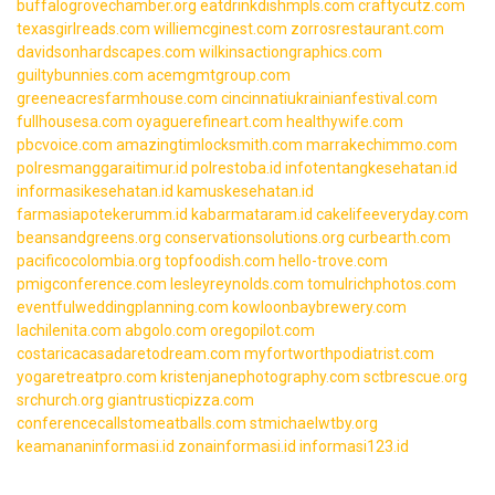
buffalogrovechamber.org
eatdrinkdishmpls.com
craftycutz.com
texasgirlreads.com
williemcginest.com
zorrosrestaurant.com
davidsonhardscapes.com
wilkinsactiongraphics.com
guiltybunnies.com
acemgmtgroup.com
greeneacresfarmhouse.com
cincinnatiukrainianfestival.com
fullhousesa.com
oyaguerefineart.com
healthywife.com
pbcvoice.com
amazingtimlocksmith.com
marrakechimmo.com
polresmanggaraitimur.id
polrestoba.id
infotentangkesehatan.id
informasikesehatan.id
kamuskesehatan.id
farmasiapotekerumm.id
kabarmataram.id
cakelifeeveryday.com
beansandgreens.org
conservationsolutions.org
curbearth.com
pacificocolombia.org
topfoodish.com
hello-trove.com
pmigconference.com
lesleyreynolds.com
tomulrichphotos.com
eventfulweddingplanning.com
kowloonbaybrewery.com
lachilenita.com
abgolo.com
oregopilot.com
costaricacasadaretodream.com
myfortworthpodiatrist.com
yogaretreatpro.com
kristenjanephotography.com
sctbrescue.org
srchurch.org
giantrusticpizza.com
conferencecallstomeatballs.com
stmichaelwtby.org
keamananinformasi.id
zonainformasi.id
informasi123.id