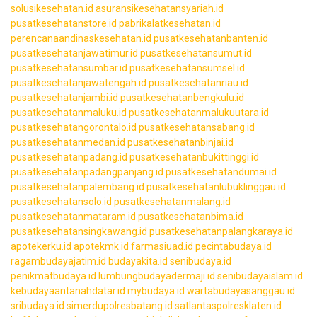
solusikesehatan.id
asuransikesehatansyariah.id
pusatkesehatanstore.id
pabrikalatkesehatan.id
perencanaandinaskesehatan.id
pusatkesehatanbanten.id
pusatkesehatanjawatimur.id
pusatkesehatansumut.id
pusatkesehatansumbar.id
pusatkesehatansumsel.id
pusatkesehatanjawatengah.id
pusatkesehatanriau.id
pusatkesehatanjambi.id
pusatkesehatanbengkulu.id
pusatkesehatanmaluku.id
pusatkesehatanmalukuutara.id
pusatkesehatangorontalo.id
pusatkesehatansabang.id
pusatkesehatanmedan.id
pusatkesehatanbinjai.id
pusatkesehatanpadang.id
pusatkesehatanbukittinggi.id
pusatkesehatanpadangpanjang.id
pusatkesehatandumai.id
pusatkesehatanpalembang.id
pusatkesehatanlubuklinggau.id
pusatkesehatansolo.id
pusatkesehatanmalang.id
pusatkesehatanmataram.id
pusatkesehatanbima.id
pusatkesehatansingkawang.id
pusatkesehatanpalangkaraya.id
apotekerku.id
apotekmk.id
farmasiuad.id
pecintabudaya.id
ragambudayajatim.id
budayakita.id
senibudaya.id
penikmatbudaya.id
lumbungbudayadermaji.id
senibudayaislam.id
kebudayaantanahdatar.id
mybudaya.id
wartabudayasanggau.id
sribudaya.id
simerdupolresbatang.id
satlantaspolresklaten.id