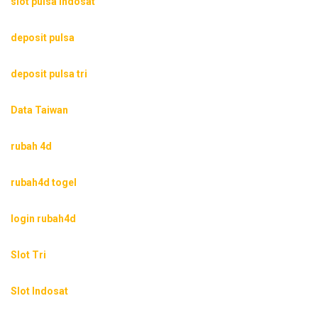
slot pulsa Indosat
deposit pulsa
deposit pulsa tri
Data Taiwan
rubah 4d
rubah4d togel
login rubah4d
Slot Tri
Slot Indosat