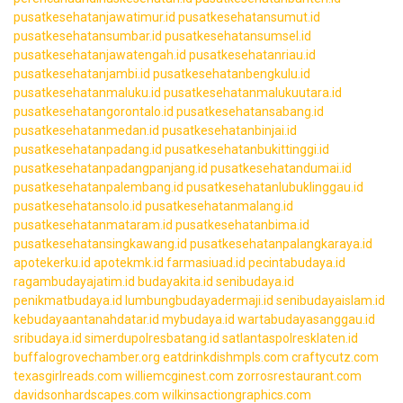
pusatkesehatanjawatimur.id
pusatkesehatansumut.id
pusatkesehatansumbar.id
pusatkesehatansumsel.id
pusatkesehatanjawatengah.id
pusatkesehatanriau.id
pusatkesehatanjambi.id
pusatkesehatanbengkulu.id
pusatkesehatanmaluku.id
pusatkesehatanmalukuutara.id
pusatkesehatangorontalo.id
pusatkesehatansabang.id
pusatkesehatanmedan.id
pusatkesehatanbinjai.id
pusatkesehatanpadang.id
pusatkesehatanbukittinggi.id
pusatkesehatanpadangpanjang.id
pusatkesehatandumai.id
pusatkesehatanpalembang.id
pusatkesehatanlubuklinggau.id
pusatkesehatansolo.id
pusatkesehatanmalang.id
pusatkesehatanmataram.id
pusatkesehatanbima.id
pusatkesehatansingkawang.id
pusatkesehatanpalangkaraya.id
apotekerku.id
apotekmk.id
farmasiuad.id
pecintabudaya.id
ragambudayajatim.id
budayakita.id
senibudaya.id
penikmatbudaya.id
lumbungbudayadermaji.id
senibudayaislam.id
kebudayaantanahdatar.id
mybudaya.id
wartabudayasanggau.id
sribudaya.id
simerdupolresbatang.id
satlantaspolresklaten.id
buffalogrovechamber.org
eatdrinkdishmpls.com
craftycutz.com
texasgirlreads.com
williemcginest.com
zorrosrestaurant.com
davidsonhardscapes.com
wilkinsactiongraphics.com