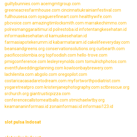
guiltybunnies.com
acemgmtgroup.com
greeneacresfarmhouse.com
cincinnatiukrainianfestival.com
fullhousesa.com
oyaguerefineart.com
healthywife.com
pbcvoice.com
amazingtimlocksmith.com
marrakechimmo.com
polresmanggaraitimur.id
polrestoba.id
infotentangkesehatan.id
informasikesehatan.id
kamuskesehatan.id
farmasiapotekerumm.id
kabarmataram.id
cakelifeeveryday.com
beansandgreens.org
conservationsolutions.org
curbearth.com
pacificocolombia.org
topfoodish.com
hello-trove.com
pmigconference.com
lesleyreynolds.com
tomulrichphotos.com
eventfulweddingplanning.com
kowloonbaybrewery.com
lachilenita.com
abgolo.com
oregopilot.com
costaricacasadaretodream.com
myfortworthpodiatrist.com
yogaretreatpro.com
kristenjanephotography.com
sctbrescue.org
srchurch.org
giantrusticpizza.com
conferencecallstomeatballs.com
stmichaelwtby.org
keamananinformasi.id
zonainformasi.id
informasi123.id
slot pulsa Indosat