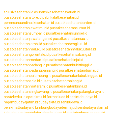
solusikesehatan.id
asuransikesehatansyariah.id
pusatkesehatanstore.id
pabrikalatkesehatan.id
perencanaandinaskesehatan.id
pusatkesehatanbanten.id
pusatkesehatanjawatimur.id
pusatkesehatansumut.id
pusatkesehatansumbar.id
pusatkesehatansumsel.id
pusatkesehatanjawatengah.id
pusatkesehatanriau.id
pusatkesehatanjambi.id
pusatkesehatanbengkulu.id
pusatkesehatanmaluku.id
pusatkesehatanmalukuutara.id
pusatkesehatangorontalo.id
pusatkesehatansabang.id
pusatkesehatanmedan.id
pusatkesehatanbinjai.id
pusatkesehatanpadang.id
pusatkesehatanbukittinggi.id
pusatkesehatanpadangpanjang.id
pusatkesehatandumai.id
pusatkesehatanpalembang.id
pusatkesehatanlubuklinggau.id
pusatkesehatansolo.id
pusatkesehatanmalang.id
pusatkesehatanmataram.id
pusatkesehatanbima.id
pusatkesehatansingkawang.id
pusatkesehatanpalangkaraya.id
apotekerku.id
apotekmk.id
farmasiuad.id
pecintabudaya.id
ragambudayajatim.id
budayakita.id
senibudaya.id
penikmatbudaya.id
lumbungbudayadermaji.id
senibudayaislam.id
kebudayaantanahdatar.id
mybudaya.id
wartabudayasanggau.id