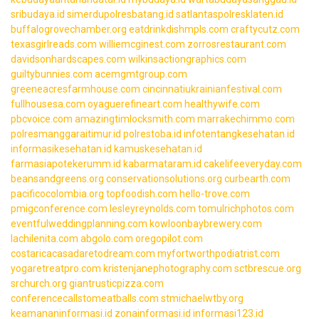
sribudaya.id
simerdupolresbatang.id
satlantaspolresklaten.id
buffalogrovechamber.org
eatdrinkdishmpls.com
craftycutz.com
texasgirlreads.com
williemcginest.com
zorrosrestaurant.com
davidsonhardscapes.com
wilkinsactiongraphics.com
guiltybunnies.com
acemgmtgroup.com
greeneacresfarmhouse.com
cincinnatiukrainianfestival.com
fullhousesa.com
oyaguerefineart.com
healthywife.com
pbcvoice.com
amazingtimlocksmith.com
marrakechimmo.com
polresmanggaraitimur.id
polrestoba.id
infotentangkesehatan.id
informasikesehatan.id
kamuskesehatan.id
farmasiapotekerumm.id
kabarmataram.id
cakelifeeveryday.com
beansandgreens.org
conservationsolutions.org
curbearth.com
pacificocolombia.org
topfoodish.com
hello-trove.com
pmigconference.com
lesleyreynolds.com
tomulrichphotos.com
eventfulweddingplanning.com
kowloonbaybrewery.com
lachilenita.com
abgolo.com
oregopilot.com
costaricacasadaretodream.com
myfortworthpodiatrist.com
yogaretreatpro.com
kristenjanephotography.com
sctbrescue.org
srchurch.org
giantrusticpizza.com
conferencecallstomeatballs.com
stmichaelwtby.org
keamananinformasi.id
zonainformasi.id
informasi123.id