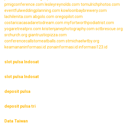
pmigconference.com
lesleyreynolds.com
tomulrichphotos.com
eventfulweddingplanning.com
kowloonbaybrewery.com
lachilenita.com
abgolo.com
oregopilot.com
costaricacasadaretodream.com
myfortworthpodiatrist.com
yogaretreatpro.com
kristenjanephotography.com
sctbrescue.org
srchurch.org
giantrusticpizza.com
conferencecallstomeatballs.com
stmichaelwtby.org
keamananinformasi.id
zonainformasi.id
informasi123.id
slot pulsa Indosat
slot pulsa Indosat
deposit pulsa
deposit pulsa tri
Data Taiwan