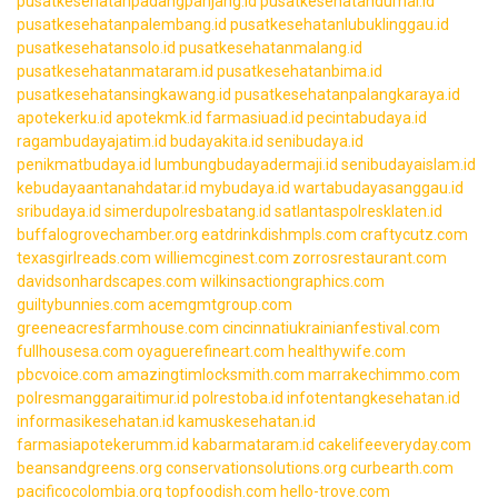
pusatkesehatanpadangpanjang.id
pusatkesehatandumai.id
pusatkesehatanpalembang.id
pusatkesehatanlubuklinggau.id
pusatkesehatansolo.id
pusatkesehatanmalang.id
pusatkesehatanmataram.id
pusatkesehatanbima.id
pusatkesehatansingkawang.id
pusatkesehatanpalangkaraya.id
apotekerku.id
apotekmk.id
farmasiuad.id
pecintabudaya.id
ragambudayajatim.id
budayakita.id
senibudaya.id
penikmatbudaya.id
lumbungbudayadermaji.id
senibudayaislam.id
kebudayaantanahdatar.id
mybudaya.id
wartabudayasanggau.id
sribudaya.id
simerdupolresbatang.id
satlantaspolresklaten.id
buffalogrovechamber.org
eatdrinkdishmpls.com
craftycutz.com
texasgirlreads.com
williemcginest.com
zorrosrestaurant.com
davidsonhardscapes.com
wilkinsactiongraphics.com
guiltybunnies.com
acemgmtgroup.com
greeneacresfarmhouse.com
cincinnatiukrainianfestival.com
fullhousesa.com
oyaguerefineart.com
healthywife.com
pbcvoice.com
amazingtimlocksmith.com
marrakechimmo.com
polresmanggaraitimur.id
polrestoba.id
infotentangkesehatan.id
informasikesehatan.id
kamuskesehatan.id
farmasiapotekerumm.id
kabarmataram.id
cakelifeeveryday.com
beansandgreens.org
conservationsolutions.org
curbearth.com
pacificocolombia.org
topfoodish.com
hello-trove.com