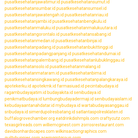
pusatkesehatanjawatimur.id
pusatkesehatansumut.id
pusatkesehatansumbar.id
pusatkesehatansumsel.id
pusatkesehatanjawatengah.id
pusatkesehatanriau.id
pusatkesehatanjambi.id
pusatkesehatanbengkulu.id
pusatkesehatanmaluku.id
pusatkesehatanmalukuutara.id
pusatkesehatangorontalo.id
pusatkesehatansabang.id
pusatkesehatanmedan.id
pusatkesehatanbinjai.id
pusatkesehatanpadang.id
pusatkesehatanbukittinggi.id
pusatkesehatanpadangpanjang.id
pusatkesehatandumai.id
pusatkesehatanpalembang.id
pusatkesehatanlubuklinggau.id
pusatkesehatansolo.id
pusatkesehatanmalang.id
pusatkesehatanmataram.id
pusatkesehatanbima.id
pusatkesehatansingkawang.id
pusatkesehatanpalangkaraya.id
apotekerku.id
apotekmk.id
farmasiuad.id
pecintabudaya.id
ragambudayajatim.id
budayakita.id
senibudaya.id
penikmatbudaya.id
lumbungbudayadermaji.id
senibudayaislam.id
kebudayaantanahdatar.id
mybudaya.id
wartabudayasanggau.id
sribudaya.id
simerdupolresbatang.id
satlantaspolresklaten.id
buffalogrovechamber.org
eatdrinkdishmpls.com
craftycutz.com
texasgirlreads.com
williemcginest.com
zorrosrestaurant.com
davidsonhardscapes.com
wilkinsactiongraphics.com
guiltybunnies.com
acemgmtgroup.com