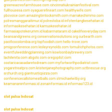
greeneacresfarmhouse.com
cincinnatiukrainianfestival.com
fullhousesa.com
oyaguerefineart.com
healthywife.com
pbcvoice.com
amazingtimlocksmith.com
marrakechimmo.com
polresmanggaraitimur.id
polrestoba.id
infotentangkesehatan.id
informasikesehatan.id
kamuskesehatan.id
farmasiapotekerumm.id
kabarmataram.id
cakelifeeveryday.com
beansandgreens.org
conservationsolutions.org
curbearth.com
pacificocolombia.org
topfoodish.com
hello-trove.com
pmigconference.com
lesleyreynolds.com
tomulrichphotos.com
eventfulweddingplanning.com
kowloonbaybrewery.com
lachilenita.com
abgolo.com
oregopilot.com
costaricacasadaretodream.com
myfortworthpodiatrist.com
yogaretreatpro.com
kristenjanephotography.com
sctbrescue.org
srchurch.org
giantrusticpizza.com
conferencecallstomeatballs.com
stmichaelwtby.org
keamananinformasi.id
zonainformasi.id
informasi123.id
slot pulsa Indosat
slot pulsa Indosat