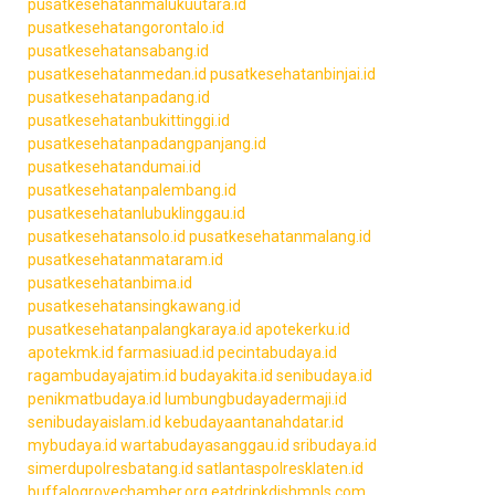
pusatkesehatanmalukuutara.id
pusatkesehatangorontalo.id
pusatkesehatansabang.id
pusatkesehatanmedan.id
pusatkesehatanbinjai.id
pusatkesehatanpadang.id
pusatkesehatanbukittinggi.id
pusatkesehatanpadangpanjang.id
pusatkesehatandumai.id
pusatkesehatanpalembang.id
pusatkesehatanlubuklinggau.id
pusatkesehatansolo.id
pusatkesehatanmalang.id
pusatkesehatanmataram.id
pusatkesehatanbima.id
pusatkesehatansingkawang.id
pusatkesehatanpalangkaraya.id
apotekerku.id
apotekmk.id
farmasiuad.id
pecintabudaya.id
ragambudayajatim.id
budayakita.id
senibudaya.id
penikmatbudaya.id
lumbungbudayadermaji.id
senibudayaislam.id
kebudayaantanahdatar.id
mybudaya.id
wartabudayasanggau.id
sribudaya.id
simerdupolresbatang.id
satlantaspolresklaten.id
buffalogrovechamber.org
eatdrinkdishmpls.com