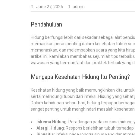
June 27, 2026
admin
Pendahuluan
Hidung berfungsi lebih dari sekadar sebagai alat penc
memainkan peran penting dalam kesehatan tubuh seca
memanaskan, dan melembapkan udara yang kita hirup, 
artikel ini, kami akan membahas sejumlah tips terbai
wawasan yang bermanfaat dan praktek terbaik yang d
Mengapa Kesehatan Hidung Itu Penting?
Kesehatan hidung yang baik memungkinkan kita untu
serta melindungi tubuh dari infeksi. Hidung yang seha
Dalam kehidupan sehari-hari, hidung terpapar berbaga
sangat penting untuk menghindari masalah kesehatan 
Iskema Hidung
: Peradangan pada mukosa hidung y
Alergi Hidung
: Respons berlebihan tubuh terhadap a
Sinusitis
: Infeksi pada rongga sinus yang dapat me