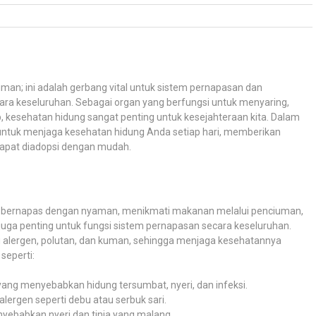
iuman; ini adalah gerbang vital untuk sistem pernapasan dan
ra keseluruhan. Sebagai organ yang berfungsi untuk menyaring,
kesehatan hidung sangat penting untuk kesejahteraan kita. Dalam
k untuk menjaga kesehatan hidung Anda setiap hari, memberikan
apat diadopsi dengan mudah.
k bernapas dengan nyaman, menikmati makanan melalui penciuman,
t juga penting untuk fungsi sistem pernapasan secara keseluruhan.
i alergen, polutan, dan kuman, sehingga menjaga kesehatannya
seperti:
ang menyebabkan hidung tersumbat, nyeri, dan infeksi.
lergen seperti debu atau serbuk sari.
nyebabkan nyeri dan tinja yang malang.