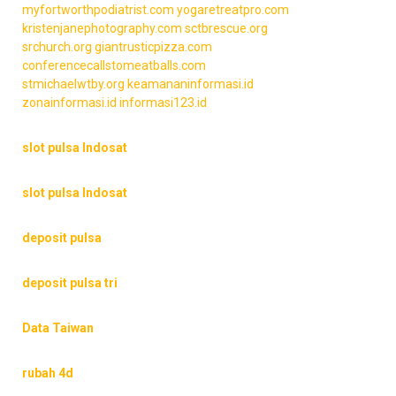
myfortworthpodiatrist.com
yogaretreatpro.com
kristenjanephotography.com
sctbrescue.org
srchurch.org
giantrusticpizza.com
conferencecallstomeatballs.com
stmichaelwtby.org
keamananinformasi.id
zonainformasi.id
informasi123.id
slot pulsa Indosat
slot pulsa Indosat
deposit pulsa
deposit pulsa tri
Data Taiwan
rubah 4d