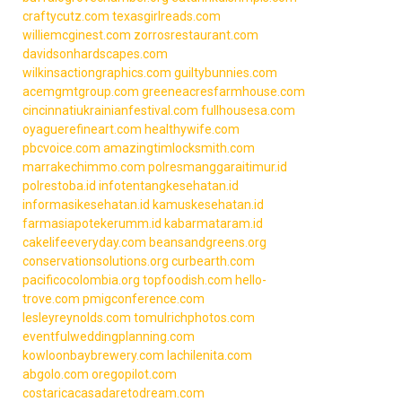
craftycutz.com
texasgirlreads.com
williemcginest.com
zorrosrestaurant.com
davidsonhardscapes.com
wilkinsactiongraphics.com
guiltybunnies.com
acemgmtgroup.com
greeneacresfarmhouse.com
cincinnatiukrainianfestival.com
fullhousesa.com
oyaguerefineart.com
healthywife.com
pbcvoice.com
amazingtimlocksmith.com
marrakechimmo.com
polresmanggaraitimur.id
polrestoba.id
infotentangkesehatan.id
informasikesehatan.id
kamuskesehatan.id
farmasiapotekerumm.id
kabarmataram.id
cakelifeeveryday.com
beansandgreens.org
conservationsolutions.org
curbearth.com
pacificocolombia.org
topfoodish.com
hello-
trove.com
pmigconference.com
lesleyreynolds.com
tomulrichphotos.com
eventfulweddingplanning.com
kowloonbaybrewery.com
lachilenita.com
abgolo.com
oregopilot.com
costaricacasadaretodream.com