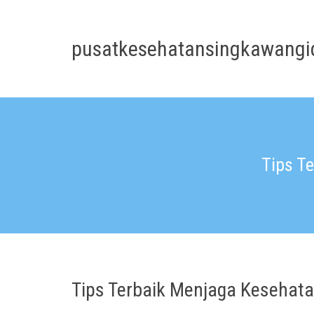
Skip
to
content
pusatkesehatansingkawangi
Tips T
Tips Terbaik Menjaga Kesehata