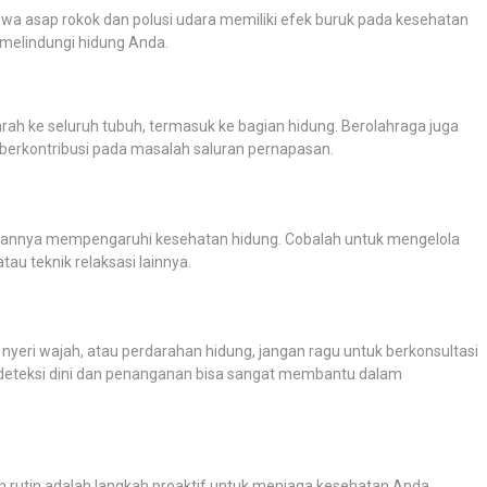
wa asap rokok dan polusi udara memiliki efek buruk pada kesehatan
 melindungi hidung Anda.
rah ke seluruh tubuh, termasuk ke bagian hidung. Berolahraga juga
berkontribusi pada masalah saluran pernapasan.
irannya mempengaruhi kesehatan hidung. Cobalah untuk mengelola
tau teknik relaksasi lainnya.
nyeri wajah, atau perdarahan hidung, jangan ragu untuk berkonsultasi
deteksi dini dan penanganan bisa sangat membantu dalam
 rutin adalah langkah proaktif untuk menjaga kesehatan Anda.