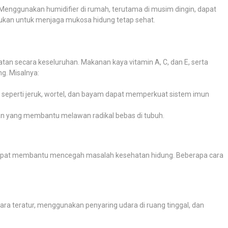
enggunakan humidifier di rumah, terutama di musim dingin, dapat
an untuk menjaga mukosa hidung tetap sehat.
an secara keseluruhan. Makanan kaya vitamin A, C, dan E, serta
ng. Misalnya:
eperti jeruk, wortel, dan bayam dapat memperkuat sistem imun
dan yang membantu melawan radikal bebas di tubuh.
n dapat membantu mencegah masalah kesehatan hidung. Beberapa cara
ra teratur, menggunakan penyaring udara di ruang tinggal, dan