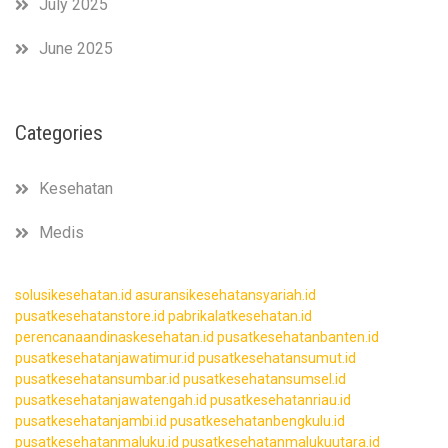
July 2025
June 2025
Categories
Kesehatan
Medis
solusikesehatan.id
asuransikesehatansyariah.id
pusatkesehatanstore.id
pabrikalatkesehatan.id
perencanaandinaskesehatan.id
pusatkesehatanbanten.id
pusatkesehatanjawatimur.id
pusatkesehatansumut.id
pusatkesehatansumbar.id
pusatkesehatansumsel.id
pusatkesehatanjawatengah.id
pusatkesehatanriau.id
pusatkesehatanjambi.id
pusatkesehatanbengkulu.id
pusatkesehatanmaluku.id
pusatkesehatanmalukuutara.id