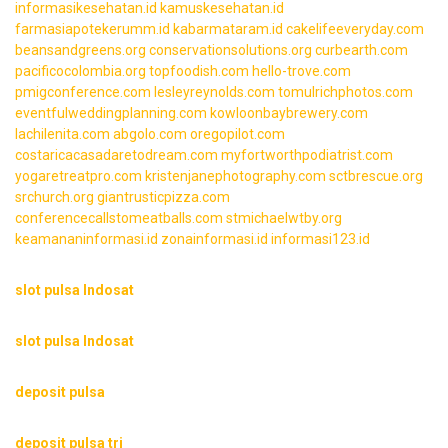
informasikesehatan.id
kamuskesehatan.id
farmasiapotekerumm.id
kabarmataram.id
cakelifeeveryday.com
beansandgreens.org
conservationsolutions.org
curbearth.com
pacificocolombia.org
topfoodish.com
hello-trove.com
pmigconference.com
lesleyreynolds.com
tomulrichphotos.com
eventfulweddingplanning.com
kowloonbaybrewery.com
lachilenita.com
abgolo.com
oregopilot.com
costaricacasadaretodream.com
myfortworthpodiatrist.com
yogaretreatpro.com
kristenjanephotography.com
sctbrescue.org
srchurch.org
giantrusticpizza.com
conferencecallstomeatballs.com
stmichaelwtby.org
keamananinformasi.id
zonainformasi.id
informasi123.id
slot pulsa Indosat
slot pulsa Indosat
deposit pulsa
deposit pulsa tri