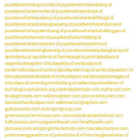
pusatkesehatangorontalo.id
pusatkesehatansabang.id
pusatkesehatanmedan.id
pusatkesehatanbinjai.id
pusatkesehatanpadang.id
pusatkesehatanbukittinggi.id
pusatkesehatanpadangpanjang.id
pusatkesehatandumai.id
pusatkesehatanpalembang.id
pusatkesehatanlubuklinggau.id
pusatkesehatansolo.id
pusatkesehatanmalang.id
pusatkesehatanmataram.id
pusatkesehatanbima.id
pusatkesehatansingkawang.id
pusatkesehatanpalangkaraya.id
apotekerku.id
apotekmk.id
farmasiuad.id
pecintabudaya.id
ragambudayajatim.id
budayakita.id
senibudaya.id
penikmatbudaya.id
lumbungbudayadermaji.id
senibudayaislam.id
kebudayaantanahdatar.id
mybudaya.id
wartabudayasanggau.id
sribudaya.id
simerdupolresbatang.id
satlantaspolresklaten.id
buffalogrovechamber.org
eatdrinkdishmpls.com
craftycutz.com
texasgirlreads.com
williemcginest.com
zorrosrestaurant.com
davidsonhardscapes.com
wilkinsactiongraphics.com
guiltybunnies.com
acemgmtgroup.com
greeneacresfarmhouse.com
cincinnatiukrainianfestival.com
fullhousesa.com
oyaguerefineart.com
healthywife.com
pbcvoice.com
amazingtimlocksmith.com
marrakechimmo.com
polresmanggaraitimur.id
polrestoba.id
infotentangkesehatan.id