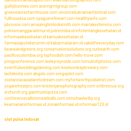
guiltybunnies.com
acemgmtgroup.com
greeneacresfarmhouse.com
cincinnatiukrainianfestival.com
fullhousesa.com
oyaguerefineart.com
healthywife.com
pbcvoice.com
amazingtimlocksmith.com
marrakechimmo.com
polresmanggaraitimur.id
polrestoba.id
infotentangkesehatan.id
informasikesehatan.id
kamuskesehatan.id
farmasiapotekerumm.id
kabarmataram.id
cakelifeeveryday.com
beansandgreens.org
conservationsolutions.org
curbearth.com
pacificocolombia.org
topfoodish.com
hello-trove.com
pmigconference.com
lesleyreynolds.com
tomulrichphotos.com
eventfulweddingplanning.com
kowloonbaybrewery.com
lachilenita.com
abgolo.com
oregopilot.com
costaricacasadaretodream.com
myfortworthpodiatrist.com
yogaretreatpro.com
kristenjanephotography.com
sctbrescue.org
srchurch.org
giantrusticpizza.com
conferencecallstomeatballs.com
stmichaelwtby.org
keamananinformasi.id
zonainformasi.id
informasi123.id
slot pulsa Indosat