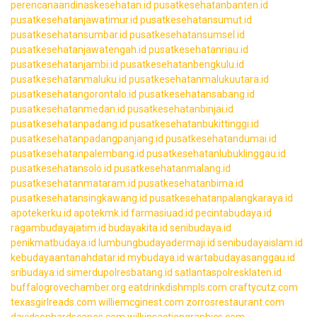
perencanaandinaskesehatan.id
pusatkesehatanbanten.id
pusatkesehatanjawatimur.id
pusatkesehatansumut.id
pusatkesehatansumbar.id
pusatkesehatansumsel.id
pusatkesehatanjawatengah.id
pusatkesehatanriau.id
pusatkesehatanjambi.id
pusatkesehatanbengkulu.id
pusatkesehatanmaluku.id
pusatkesehatanmalukuutara.id
pusatkesehatangorontalo.id
pusatkesehatansabang.id
pusatkesehatanmedan.id
pusatkesehatanbinjai.id
pusatkesehatanpadang.id
pusatkesehatanbukittinggi.id
pusatkesehatanpadangpanjang.id
pusatkesehatandumai.id
pusatkesehatanpalembang.id
pusatkesehatanlubuklinggau.id
pusatkesehatansolo.id
pusatkesehatanmalang.id
pusatkesehatanmataram.id
pusatkesehatanbima.id
pusatkesehatansingkawang.id
pusatkesehatanpalangkaraya.id
apotekerku.id
apotekmk.id
farmasiuad.id
pecintabudaya.id
ragambudayajatim.id
budayakita.id
senibudaya.id
penikmatbudaya.id
lumbungbudayadermaji.id
senibudayaislam.id
kebudayaantanahdatar.id
mybudaya.id
wartabudayasanggau.id
sribudaya.id
simerdupolresbatang.id
satlantaspolresklaten.id
buffalogrovechamber.org
eatdrinkdishmpls.com
craftycutz.com
texasgirlreads.com
williemcginest.com
zorrosrestaurant.com
davidsonhardscapes.com
wilkinsactiongraphics.com