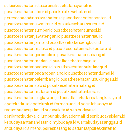
solusikesehatan.id
asuransikesehatansyariah.id
pusatkesehatanstore.id
pabrikalatkesehatan.id
perencanaandinaskesehatan.id
pusatkesehatanbanten.id
pusatkesehatanjawatimur.id
pusatkesehatansumut.id
pusatkesehatansumbar.id
pusatkesehatansumsel.id
pusatkesehatanjawatengah.id
pusatkesehatanriau.id
pusatkesehatanjambi.id
pusatkesehatanbengkulu.id
pusatkesehatanmaluku.id
pusatkesehatanmalukuutara.id
pusatkesehatangorontalo.id
pusatkesehatansabang.id
pusatkesehatanmedan.id
pusatkesehatanbinjai.id
pusatkesehatanpadang.id
pusatkesehatanbukittinggi.id
pusatkesehatanpadangpanjang.id
pusatkesehatandumai.id
pusatkesehatanpalembang.id
pusatkesehatanlubuklinggau.id
pusatkesehatansolo.id
pusatkesehatanmalang.id
pusatkesehatanmataram.id
pusatkesehatanbima.id
pusatkesehatansingkawang.id
pusatkesehatanpalangkaraya.id
apotekerku.id
apotekmk.id
farmasiuad.id
pecintabudaya.id
ragambudayajatim.id
budayakita.id
senibudaya.id
penikmatbudaya.id
lumbungbudayadermaji.id
senibudayaislam.id
kebudayaantanahdatar.id
mybudaya.id
wartabudayasanggau.id
sribudaya.id
simerdupolresbatang.id
satlantaspolresklaten.id