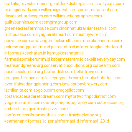
buffalogrovechamber.org
eatdrinkdishmpls.com
craftycutz.com
texasgirlreads.com
williemcginest.com
zorrosrestaurant.com
davidsonhardscapes.com
wilkinsactiongraphics.com
guiltybunnies.com
acemgmtgroup.com
greeneacresfarmhouse.com
cincinnatiukrainianfestival.com
fullhousesa.com
oyaguerefineart.com
healthywife.com
pbcvoice.com
amazingtimlocksmith.com
marrakechimmo.com
polresmanggaraitimur.id
polrestoba.id
infotentangkesehatan.id
informasikesehatan.id
kamuskesehatan.id
farmasiapotekerumm.id
kabarmataram.id
cakelifeeveryday.com
beansandgreens.org
conservationsolutions.org
curbearth.com
pacificocolombia.org
topfoodish.com
hello-trove.com
pmigconference.com
lesleyreynolds.com
tomulrichphotos.com
eventfulweddingplanning.com
kowloonbaybrewery.com
lachilenita.com
abgolo.com
oregopilot.com
costaricacasadaretodream.com
myfortworthpodiatrist.com
yogaretreatpro.com
kristenjanephotography.com
sctbrescue.org
srchurch.org
giantrusticpizza.com
conferencecallstomeatballs.com
stmichaelwtby.org
keamananinformasi.id
zonainformasi.id
informasi123.id