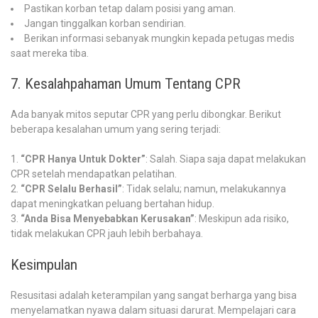
Pastikan korban tetap dalam posisi yang aman.
Jangan tinggalkan korban sendirian.
Berikan informasi sebanyak mungkin kepada petugas medis
saat mereka tiba.
7. Kesalahpahaman Umum Tentang CPR
Ada banyak mitos seputar CPR yang perlu dibongkar. Berikut
beberapa kesalahan umum yang sering terjadi:
“CPR Hanya Untuk Dokter”
: Salah. Siapa saja dapat melakukan
CPR setelah mendapatkan pelatihan.
“CPR Selalu Berhasil”
: Tidak selalu; namun, melakukannya
dapat meningkatkan peluang bertahan hidup.
“Anda Bisa Menyebabkan Kerusakan”
: Meskipun ada risiko,
tidak melakukan CPR jauh lebih berbahaya.
Kesimpulan
Resusitasi adalah keterampilan yang sangat berharga yang bisa
menyelamatkan nyawa dalam situasi darurat. Mempelajari cara