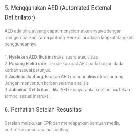
5. Menggunakan AED (Automated External
Defibrillator)
AED adalah alat yang dapat menyelamatkan nyawa dengan
mengembalikan irama jantung. Berikut ini adalah langkah-langkah
penggunaannya:
Nyalakan AED
: Ikuti instruksi suara atau visual.
Pasang Elektrode
: Tempelkan pad AED pada bagian dada
korban sesuai petunjuk.
Analisis Jantung
: Biarkan AED menganalisis ritme jantung.
Jangan menyentuh korban selama analisis.
Jalankan Defibrilasi
: Jika AED menyarankan defibrilasi, tekan
tombol sesuai instruksi.
6. Perhatian Setelah Resusitasi
Setelah melakukan CPR dan mendapatkan bantuan medis,
perhatikan beberapa hal penting: