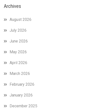
Archives
August 2026
July 2026
June 2026
May 2026
April 2026
March 2026
February 2026
January 2026
December 2025