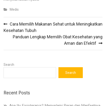
Medis
Post
Cara Memilih Makanan Sehat untuk Meningkatkan
navigation
Kesehatan Tubuh
Panduan Lengkap Memilih Obat Kesehatan yang
Aman dan Efektif
Search
Search
Recent Posts
Apa Itu Fisioterapis? Menyelami Peran dan Manfaatnya