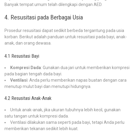
Banyak tempat umum telah dilengkapi dengan AED.
4. Resusitasi pada Berbagai Usia
Prosedur resusitasi dapat sedikit berbeda tergantung pada usia
korban. Berikut adalah panduan untuk resusitasi pada bayi, anak-
anak, dan orang dewasa.
4.1 Resusitasi Bayi
Kompresi Dada
: Gunakan dua jari untuk memberikan kompresi
pada bagian tengah dada bayi.
Ventilasi
: Anda perlu memberikan napas buatan dengan cara
menutup mulut bayi dan menutupi hidungnya.
4.2 Resusitasi Anak-Anak
Untuk anak-anak, jika ukuran tubuhnya lebih kecil, gunakan
satu tangan untuk kompresi dada.
Ventilasi dilakukan sama seperti pada bayi, tetapi Anda perlu
memberikan tekanan sedikit lebih kuat.