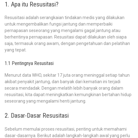
1. Apa itu Resusitasi?
Resusitasi adalah serangkaian tindakan medis yang dilakukan
untuk mengembalikan fungsi jantung dan memperbaiki
pernapasan seseorang yang mengalami gagal jantung atau
berhentinya pernapasan. Resusitasi dapat dilakukan oleh siapa
saja, termasuk orang awam, dengan pengetahuan dan pelatihan
yang tepat.
1.1 Pentingnya Resusitasi
Menurut data WHO, sekitar 17 juta orang meninggal setiap tahun
akibat penyakit jantung, dan banyak dari kematian ini terjadi
secara mendadak. Dengan melatih lebih banyak orang dalam
resusitasi, kita dapat meningkatkan kemungkinan bertahan hidup
seseorang yang mengalami henti jantung.
2. Dasar-Dasar Resusitasi
Sebelum memulai proses resusitasi, penting untuk memahami
dasar-dasarnya. Berikut adalah langkah-langkah awal yang perlu