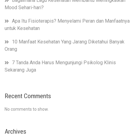
Bagaimana Lagu Kesehatan Membantu Meningkatkan
Mood Sehari-hari?
Apa Itu Fisioterapis? Menyelami Peran dan Manfaatnya
untuk Kesehatan
10 Manfaat Kesehatan Yang Jarang Diketahui Banyak
Orang
7 Tanda Anda Harus Mengunjungi Psikolog Klinis
Sekarang Juga
Recent Comments
No comments to show.
Archives