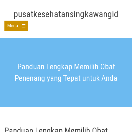
Skip
to
pusatkesehatansingkawangid
content
Menu
Open
the
main
menu
Panduan Lengkap Memilih Obat
Penenang yang Tepat untuk Anda
Panduan Lengkap Memilih Obat