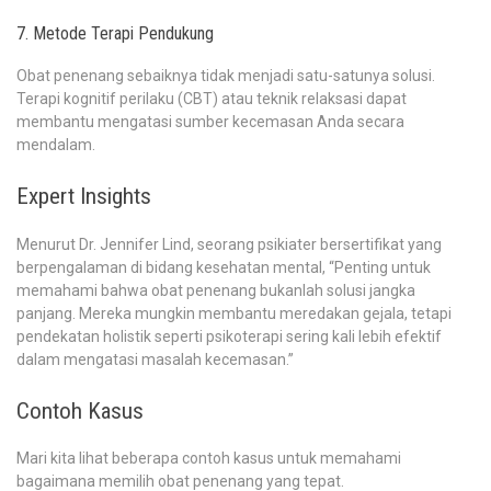
7. Metode Terapi Pendukung
Obat penenang sebaiknya tidak menjadi satu-satunya solusi.
Terapi kognitif perilaku (CBT) atau teknik relaksasi dapat
membantu mengatasi sumber kecemasan Anda secara
mendalam.
Expert Insights
Menurut Dr. Jennifer Lind, seorang psikiater bersertifikat yang
berpengalaman di bidang kesehatan mental, “Penting untuk
memahami bahwa obat penenang bukanlah solusi jangka
panjang. Mereka mungkin membantu meredakan gejala, tetapi
pendekatan holistik seperti psikoterapi sering kali lebih efektif
dalam mengatasi masalah kecemasan.”
Contoh Kasus
Mari kita lihat beberapa contoh kasus untuk memahami
bagaimana memilih obat penenang yang tepat.