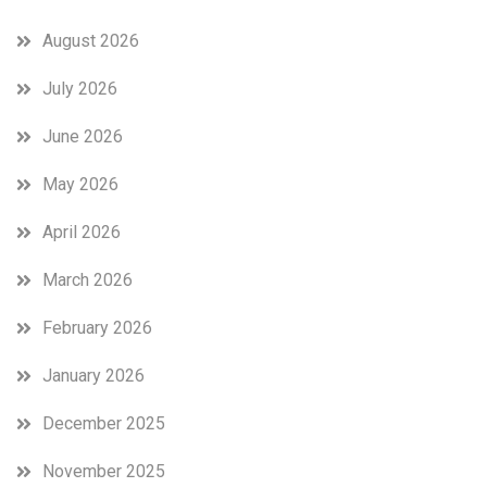
August 2026
July 2026
June 2026
May 2026
April 2026
March 2026
February 2026
January 2026
December 2025
November 2025