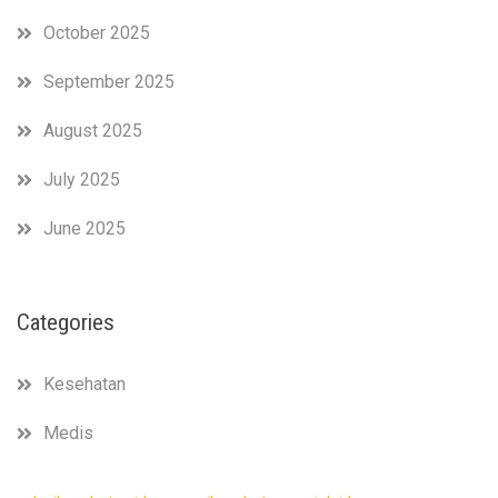
October 2025
September 2025
August 2025
July 2025
June 2025
Categories
Kesehatan
Medis