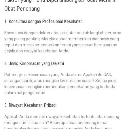
Obat Penenang
1. Konsultasi dengan Profesional Kesehatan
Konsultasi dengan dokter atau psikiater adalah langkah pertama
yang paling penting. Mereka dapat memberikan diagnosis yang
tepat dan merekomendasikan terapi yang sesuai berdasarkan
gejala dan riwayat kesehatan Anda.
2. Jenis Kecemasan yang Dialami
Pahami jenis kecemasan yang Anda alami. Apakah itu GAD,
serangan panik, atau mungkin kecemasan sosial? Setiap jenis
kecemasan mungkin memerlukan pendekatan yang berbeda
dalam hal pengobatan.
3. Riwayat Kesehatan Pribadi
Apakah Anda memiliki riwayat kesehatan tertentu atau sedang
mengonsumsi obat lain? Beberapa obat penenang dapat
berinteraksi dengan obat lain yang mungkin Anda konsumsi,