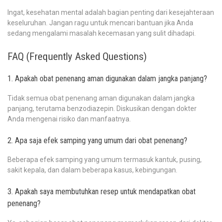
Ingat, kesehatan mental adalah bagian penting dari kesejahteraan
keseluruhan. Jangan ragu untuk mencari bantuan jika Anda
sedang mengalami masalah kecemasan yang sulit dihadapi.
FAQ (Frequently Asked Questions)
1. Apakah obat penenang aman digunakan dalam jangka panjang?
Tidak semua obat penenang aman digunakan dalam jangka
panjang, terutama benzodiazepin. Diskusikan dengan dokter
Anda mengenai risiko dan manfaatnya.
2. Apa saja efek samping yang umum dari obat penenang?
Beberapa efek samping yang umum termasuk kantuk, pusing,
sakit kepala, dan dalam beberapa kasus, kebingungan.
3. Apakah saya membutuhkan resep untuk mendapatkan obat
penenang?