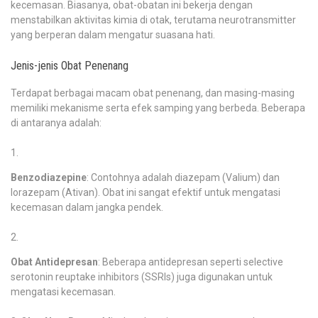
kecemasan. Biasanya, obat-obatan ini bekerja dengan
menstabilkan aktivitas kimia di otak, terutama neurotransmitter
yang berperan dalam mengatur suasana hati.
Jenis-jenis Obat Penenang
Terdapat berbagai macam obat penenang, dan masing-masing
memiliki mekanisme serta efek samping yang berbeda. Beberapa
di antaranya adalah:
Benzodiazepine
: Contohnya adalah diazepam (Valium) dan
lorazepam (Ativan). Obat ini sangat efektif untuk mengatasi
kecemasan dalam jangka pendek.
Obat Antidepresan
: Beberapa antidepresan seperti selective
serotonin reuptake inhibitors (SSRIs) juga digunakan untuk
mengatasi kecemasan.