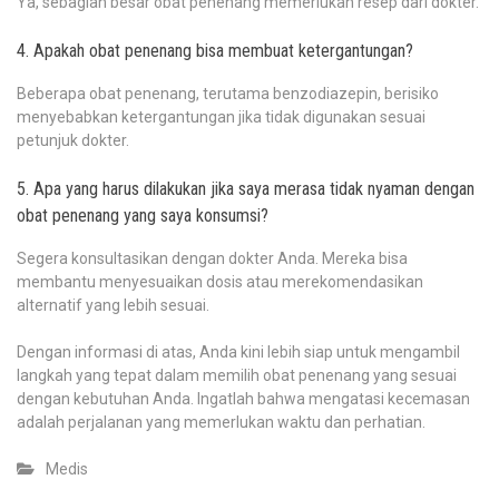
Ya, sebagian besar obat penenang memerlukan resep dari dokter.
4. Apakah obat penenang bisa membuat ketergantungan?
Beberapa obat penenang, terutama benzodiazepin, berisiko
menyebabkan ketergantungan jika tidak digunakan sesuai
petunjuk dokter.
5. Apa yang harus dilakukan jika saya merasa tidak nyaman dengan
obat penenang yang saya konsumsi?
Segera konsultasikan dengan dokter Anda. Mereka bisa
membantu menyesuaikan dosis atau merekomendasikan
alternatif yang lebih sesuai.
Dengan informasi di atas, Anda kini lebih siap untuk mengambil
langkah yang tepat dalam memilih obat penenang yang sesuai
dengan kebutuhan Anda. Ingatlah bahwa mengatasi kecemasan
adalah perjalanan yang memerlukan waktu dan perhatian.
Medis