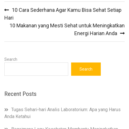
Post
10 Cara Sederhana Agar Kamu Bisa Sehat Setiap
navigation
Hari
10 Makanan yang Mesti Sehat untuk Meningkatkan
Energi Harian Anda
Search
Search
Recent Posts
Tugas Sehari-hari Analis Laboratorium: Apa yang Harus
Anda Ketahui