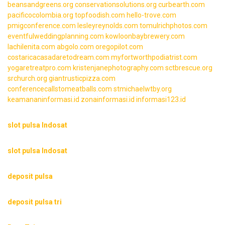
beansandgreens.org
conservationsolutions.org
curbearth.com
pacificocolombia.org
topfoodish.com
hello-trove.com
pmigconference.com
lesleyreynolds.com
tomulrichphotos.com
eventfulweddingplanning.com
kowloonbaybrewery.com
lachilenita.com
abgolo.com
oregopilot.com
costaricacasadaretodream.com
myfortworthpodiatrist.com
yogaretreatpro.com
kristenjanephotography.com
sctbrescue.org
srchurch.org
giantrusticpizza.com
conferencecallstomeatballs.com
stmichaelwtby.org
keamananinformasi.id
zonainformasi.id
informasi123.id
slot pulsa Indosat
slot pulsa Indosat
deposit pulsa
deposit pulsa tri