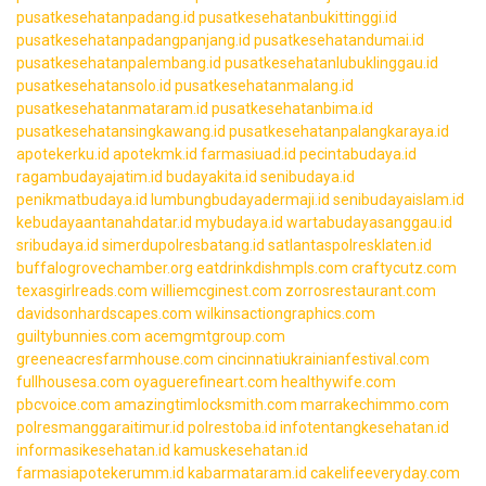
pusatkesehatanpadang.id
pusatkesehatanbukittinggi.id
pusatkesehatanpadangpanjang.id
pusatkesehatandumai.id
pusatkesehatanpalembang.id
pusatkesehatanlubuklinggau.id
pusatkesehatansolo.id
pusatkesehatanmalang.id
pusatkesehatanmataram.id
pusatkesehatanbima.id
pusatkesehatansingkawang.id
pusatkesehatanpalangkaraya.id
apotekerku.id
apotekmk.id
farmasiuad.id
pecintabudaya.id
ragambudayajatim.id
budayakita.id
senibudaya.id
penikmatbudaya.id
lumbungbudayadermaji.id
senibudayaislam.id
kebudayaantanahdatar.id
mybudaya.id
wartabudayasanggau.id
sribudaya.id
simerdupolresbatang.id
satlantaspolresklaten.id
buffalogrovechamber.org
eatdrinkdishmpls.com
craftycutz.com
texasgirlreads.com
williemcginest.com
zorrosrestaurant.com
davidsonhardscapes.com
wilkinsactiongraphics.com
guiltybunnies.com
acemgmtgroup.com
greeneacresfarmhouse.com
cincinnatiukrainianfestival.com
fullhousesa.com
oyaguerefineart.com
healthywife.com
pbcvoice.com
amazingtimlocksmith.com
marrakechimmo.com
polresmanggaraitimur.id
polrestoba.id
infotentangkesehatan.id
informasikesehatan.id
kamuskesehatan.id
farmasiapotekerumm.id
kabarmataram.id
cakelifeeveryday.com