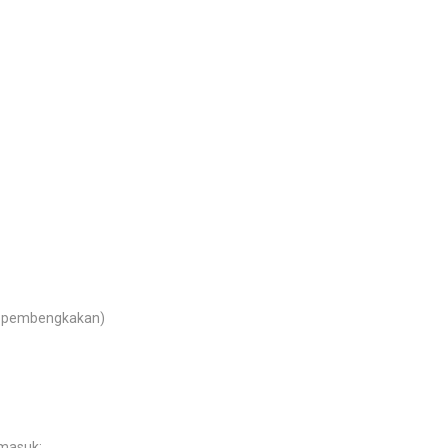
s, pembengkakan)
rmasuk: