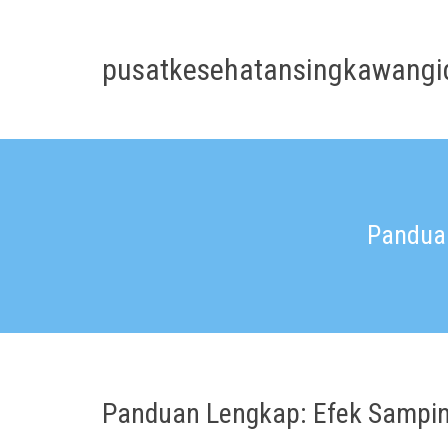
Skip
to
content
pusatkesehatansingkawangi
Panduan
Panduan Lengkap: Efek Sampin