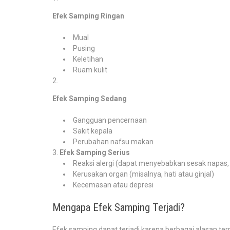
Efek Samping Ringan
Mual
Pusing
Keletihan
Ruam kulit
Efek Samping Sedang
Gangguan pencernaan
Sakit kepala
Perubahan nafsu makan
Efek Samping Serius
Reaksi alergi (dapat menyebabkan sesak napa
Kerusakan organ (misalnya, hati atau ginjal)
Kecemasan atau depresi
Mengapa Efek Samping Terjadi?
Efek samping dapat terjadi karena berbagai alasan te