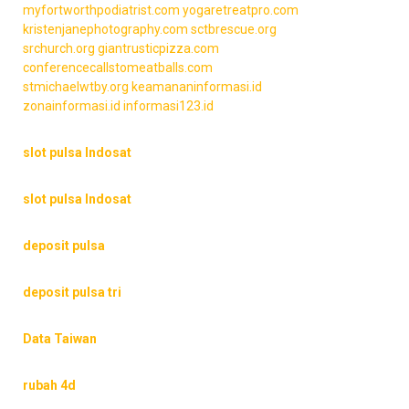
myfortworthpodiatrist.com
yogaretreatpro.com
kristenjanephotography.com
sctbrescue.org
srchurch.org
giantrusticpizza.com
conferencecallstomeatballs.com
stmichaelwtby.org
keamananinformasi.id
zonainformasi.id
informasi123.id
slot pulsa Indosat
slot pulsa Indosat
deposit pulsa
deposit pulsa tri
Data Taiwan
rubah 4d