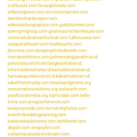
craftycutz.com
texasgirlreads.com
williemcginest.com
zorrosrestaurant.com
davidsonhardscapes.com
wilkinsactiongraphics.com
guiltybunnies.com
acemgmtgroup.com
greeneacresfarmhouse.com
cincinnatiukrainianfestival.com
fullhousesa.com
oyaguerefineart.com
healthywife.com
pbcvoice.com
amazingtimlocksmith.com
marrakechimmo.com
polresmanggaraitimur.id
polrestoba.id
infotentangkesehatan.id
informasikesehatan.id
kamuskesehatan.id
farmasiapotekerumm.id
kabarmataram.id
cakelifeeveryday.com
beansandgreens.org
conservationsolutions.org
curbearth.com
pacificocolombia.org
topfoodish.com
hello-
trove.com
pmigconference.com
lesleyreynolds.com
tomulrichphotos.com
eventfulweddingplanning.com
kowloonbaybrewery.com
lachilenita.com
abgolo.com
oregopilot.com
costaricacasadaretodream.com