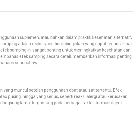
nggunaan suplemen, atau bahkan dalam praktik kesehatan alternatif,
amping adalah reaksi yang tidak diinginkan yang dapat terjadi akibat
fek samping ini sangat penting untuk meningkatkan kesehatan dan
n membahas efek samping secara detail, memberikan informasi penting,
memahami sepenuhnya.
an yang muncul setelah penggunaan obat atau zat tertentu. Efek
atau pusing, hingga yang serius, seperti reaksi alergi atau kerusakan
rlangsung lama, tergantung pada berbagai faktor, termasuk jenis