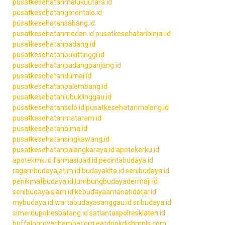
pusatkesehatanmalukuutara.id
pusatkesehatangorontalo.id
pusatkesehatansabang.id
pusatkesehatanmedan.id
pusatkesehatanbinjai.id
pusatkesehatanpadang.id
pusatkesehatanbukittinggi.id
pusatkesehatanpadangpanjang.id
pusatkesehatandumai.id
pusatkesehatanpalembang.id
pusatkesehatanlubuklinggau.id
pusatkesehatansolo.id
pusatkesehatanmalang.id
pusatkesehatanmataram.id
pusatkesehatanbima.id
pusatkesehatansingkawang.id
pusatkesehatanpalangkaraya.id
apotekerku.id
apotekmk.id
farmasiuad.id
pecintabudaya.id
ragambudayajatim.id
budayakita.id
senibudaya.id
penikmatbudaya.id
lumbungbudayadermaji.id
senibudayaislam.id
kebudayaantanahdatar.id
mybudaya.id
wartabudayasanggau.id
sribudaya.id
simerdupolresbatang.id
satlantaspolresklaten.id
buffalogrovechamber.org
eatdrinkdishmpls.com