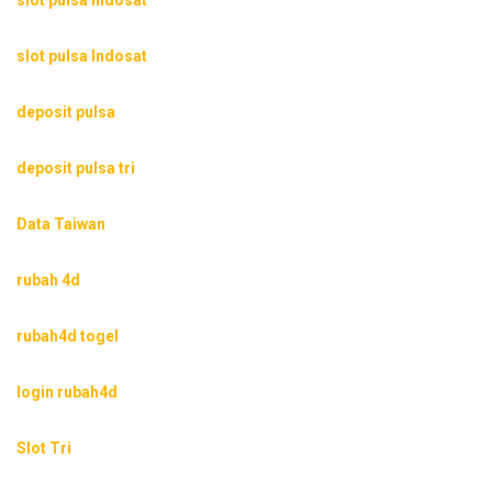
slot pulsa Indosat
slot pulsa Indosat
deposit pulsa
deposit pulsa tri
Data Taiwan
rubah 4d
rubah4d togel
login rubah4d
Slot Tri