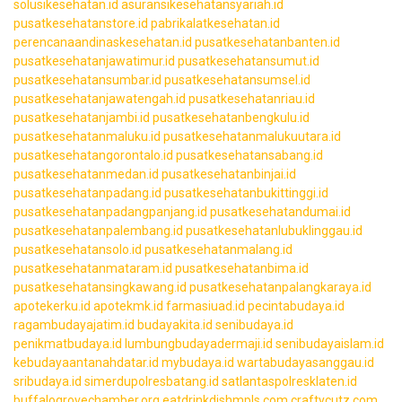
solusikesehatan.id
asuransikesehatansyariah.id
pusatkesehatanstore.id
pabrikalatkesehatan.id
perencanaandinaskesehatan.id
pusatkesehatanbanten.id
pusatkesehatanjawatimur.id
pusatkesehatansumut.id
pusatkesehatansumbar.id
pusatkesehatansumsel.id
pusatkesehatanjawatengah.id
pusatkesehatanriau.id
pusatkesehatanjambi.id
pusatkesehatanbengkulu.id
pusatkesehatanmaluku.id
pusatkesehatanmalukuutara.id
pusatkesehatangorontalo.id
pusatkesehatansabang.id
pusatkesehatanmedan.id
pusatkesehatanbinjai.id
pusatkesehatanpadang.id
pusatkesehatanbukittinggi.id
pusatkesehatanpadangpanjang.id
pusatkesehatandumai.id
pusatkesehatanpalembang.id
pusatkesehatanlubuklinggau.id
pusatkesehatansolo.id
pusatkesehatanmalang.id
pusatkesehatanmataram.id
pusatkesehatanbima.id
pusatkesehatansingkawang.id
pusatkesehatanpalangkaraya.id
apotekerku.id
apotekmk.id
farmasiuad.id
pecintabudaya.id
ragambudayajatim.id
budayakita.id
senibudaya.id
penikmatbudaya.id
lumbungbudayadermaji.id
senibudayaislam.id
kebudayaantanahdatar.id
mybudaya.id
wartabudayasanggau.id
sribudaya.id
simerdupolresbatang.id
satlantaspolresklaten.id
buffalogrovechamber.org
eatdrinkdishmpls.com
craftycutz.com