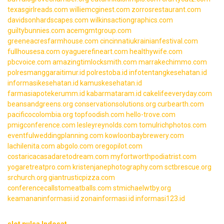
texasgirlreads.com
williemcginest.com
zorrosrestaurant.com
davidsonhardscapes.com
wilkinsactiongraphics.com
guiltybunnies.com
acemgmtgroup.com
greeneacresfarmhouse.com
cincinnatiukrainianfestival.com
fullhousesa.com
oyaguerefineart.com
healthywife.com
pbcvoice.com
amazingtimlocksmith.com
marrakechimmo.com
polresmanggaraitimur.id
polrestoba.id
infotentangkesehatan.id
informasikesehatan.id
kamuskesehatan.id
farmasiapotekerumm.id
kabarmataram.id
cakelifeeveryday.com
beansandgreens.org
conservationsolutions.org
curbearth.com
pacificocolombia.org
topfoodish.com
hello-trove.com
pmigconference.com
lesleyreynolds.com
tomulrichphotos.com
eventfulweddingplanning.com
kowloonbaybrewery.com
lachilenita.com
abgolo.com
oregopilot.com
costaricacasadaretodream.com
myfortworthpodiatrist.com
yogaretreatpro.com
kristenjanephotography.com
sctbrescue.org
srchurch.org
giantrusticpizza.com
conferencecallstomeatballs.com
stmichaelwtby.org
keamananinformasi.id
zonainformasi.id
informasi123.id