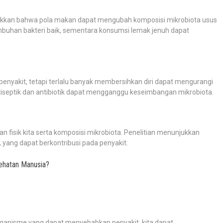
jukkan bahwa pola makan dapat mengubah komposisi mikrobiota usus
umbuhan bakteri baik, sementara konsumsi lemak jenuh dapat
penyakit, tetapi terlalu banyak membersihkan diri dapat mengurangi
iseptik dan antibiotik dapat mengganggu keseimbangan mikrobiota.
 fisik kita serta komposisi mikrobiota. Penelitian menunjukkan
ang dapat berkontribusi pada penyakit.
ehatan Manusia?
rganisme yang dapat menyebabkan penyakit, kita dapat