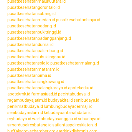
pusatkesehatanmalukuutara.id
pusatkesehatangorontalo.id
pusatkesehatansabang.id
pusatkesehatanmedan.id
pusatkesehatanbinjai.id
pusatkesehatanpadang.id
pusatkesehatanbukittinggi.id
pusatkesehatanpadangpanjang.id
pusatkesehatandumai.id
pusatkesehatanpalembang.id
pusatkesehatanlubuklinggau.id
pusatkesehatansolo.id
pusatkesehatanmalang.id
pusatkesehatanmataram.id
pusatkesehatanbima.id
pusatkesehatansingkawang.id
pusatkesehatanpalangkaraya.id
apotekerku.id
apotekmk.id
farmasiuad.id
pecintabudaya.id
ragambudayajatim.id
budayakita.id
senibudaya.id
penikmatbudaya.id
lumbungbudayadermaji.id
senibudayaislam.id
kebudayaantanahdatar.id
mybudaya.id
wartabudayasanggau.id
sribudaya.id
simerdupolresbatang.id
satlantaspolresklaten.id
buffalogrovechamber.org
eatdrinkdishmpls.com