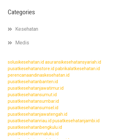
Categories
Kesehatan
Medis
solusikesehatan.id
asuransikesehatansyariah.id
pusatkesehatanstore.id
pabrikalatkesehatan.id
perencanaandinaskesehatan.id
pusatkesehatanbanten.id
pusatkesehatanjawatimur.id
pusatkesehatansumut.id
pusatkesehatansumbar.id
pusatkesehatansumsel.id
pusatkesehatanjawatengah.id
pusatkesehatanriau.id
pusatkesehatanjambi.id
pusatkesehatanbengkulu.id
pusatkesehatanmaluku.id