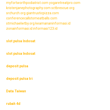
myfortworthpodiatrist.com
yogaretreatpro.com
kristenjanephotography.com
sctbrescue.org
srchurch.org
giantrusticpizza.com
conferencecallstomeatballs.com
stmichaelwtby.org
keamananinformasi.id
zonainformasi.id
informasi123.id
slot pulsa Indosat
slot pulsa Indosat
deposit pulsa
deposit pulsa tri
Data Taiwan
rubah 4d