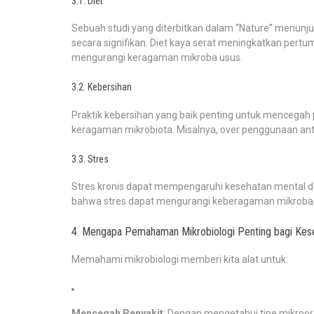
3.1. Diet
Sebuah studi yang diterbitkan dalam “Nature” menun
secara signifikan. Diet kaya serat meningkatkan pert
mengurangi keragaman mikroba usus.
3.2. Kebersihan
Praktik kebersihan yang baik penting untuk mencegah 
keragaman mikrobiota. Misalnya, over penggunaan ant
3.3. Stres
Stres kronis dapat mempengaruhi kesehatan mental dan
bahwa stres dapat mengurangi keberagaman mikroba, y
4. Mengapa Pemahaman Mikrobiologi Penting bagi Kes
Memahami mikrobiologi memberi kita alat untuk:
Mencegah Penyakit
: Dengan mengetahui tipe mikroo