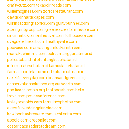
craftycutz.com
texasgirlreads.com
williemcginest.com
zorrosrestaurant.com
davidsonhardscapes.com
wilkinsactiongraphics.com
guiltybunnies.com
acemgmtgroup.com
greeneacresfarmhouse.com
cincinnatiukrainianfestival.com
fullhousesa.com
oyaguerefineart.com
healthywife.com
pbcvoice.com
amazingtimlocksmith.com
marrakechimmo.com
polresmanggaraitimur.id
polrestoba.id
infotentangkesehatan.id
informasikesehatan.id
kamuskesehatan.id
farmasiapotekerumm.id
kabarmataram.id
cakelifeeveryday.com
beansandgreens.org
conservationsolutions.org
curbearth.com
pacificocolombia.org
topfoodish.com
hello-
trove.com
pmigconference.com
lesleyreynolds.com
tomulrichphotos.com
eventfulweddingplanning.com
kowloonbaybrewery.com
lachilenita.com
abgolo.com
oregopilot.com
costaricacasadaretodream.com