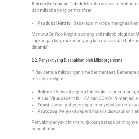
Sistem Kekebalan Tubuh
: Mikroba di usus membantu
dan mikroba yang bermanfaat.
Produksi Nutrisi
: Beberapa mikroba menghasilkan vi
Menurut Dr. Rob Knight, seorang ahli mikrobiologi dari U
lingkungan kita, makanan yang kita makan, dan bahkan
dinamis”.
2.2. Penyakit yang Disebabkan oleh Mikroorganisme
Tidak semua mikroorganisme bermanfaat. Beberapa d
mikroba meliputi:
Bakteri
: Penyakit seperti tuberkulosis, pneumonia, 
Virus
: Virus seperti flu, HIV, dan COVID-19 menjadi
Fungi
: Jamur patogen dapat menyebabkan infeksi kul
Protozoa
: Penyakit seperti malaria disebabkan ole
Penyakit-penyakit ini menunjukkan betapa pentingn
pengobatan.