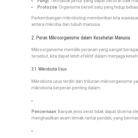
Fungi
: Termasuk jamur yang dapat bersifat baik m
Protozoa
: Organisme bersel satu yang hidup bebas
Perkembangan mikrobiologi memberikan kita wawasan ya
antara mikroba dan tubuh manusia.
2. Peran Mikroorganisme dalam Kesehatan Manusia
Mikroorganisme memiliki peranan yang sangat berag
tersebut, kita dapat lebih efektif dalam menjaga keseh
2.1. Mikrobiota Usus
Mikrobiota usus terdiri dari triliunan mikroorganisme
mikrobiota berperan penting dalam:
Pencernaan
: Banyak jenis serat tidak dapat dicerna o
menghasilkan asam lemak rantai pendek, yang berman