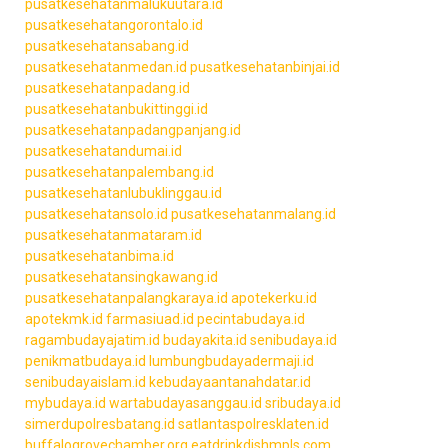
pusatkesehatanmalukuutara.id
pusatkesehatangorontalo.id
pusatkesehatansabang.id
pusatkesehatanmedan.id
pusatkesehatanbinjai.id
pusatkesehatanpadang.id
pusatkesehatanbukittinggi.id
pusatkesehatanpadangpanjang.id
pusatkesehatandumai.id
pusatkesehatanpalembang.id
pusatkesehatanlubuklinggau.id
pusatkesehatansolo.id
pusatkesehatanmalang.id
pusatkesehatanmataram.id
pusatkesehatanbima.id
pusatkesehatansingkawang.id
pusatkesehatanpalangkaraya.id
apotekerku.id
apotekmk.id
farmasiuad.id
pecintabudaya.id
ragambudayajatim.id
budayakita.id
senibudaya.id
penikmatbudaya.id
lumbungbudayadermaji.id
senibudayaislam.id
kebudayaantanahdatar.id
mybudaya.id
wartabudayasanggau.id
sribudaya.id
simerdupolresbatang.id
satlantaspolresklaten.id
buffalogrovechamber.org
eatdrinkdishmpls.com