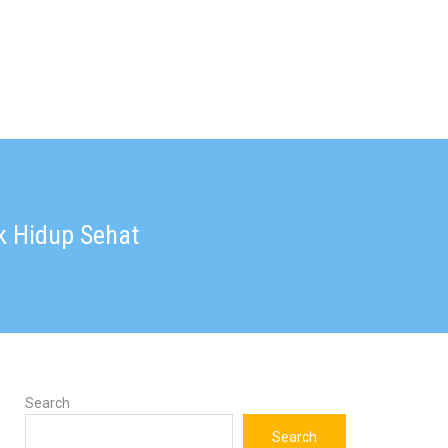
k Hidup Sehat
Search
Search