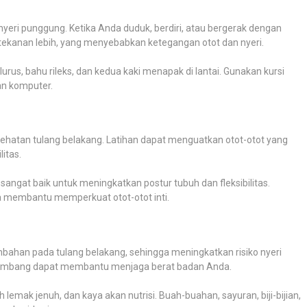
yeri punggung. Ketika Anda duduk, berdiri, atau bergerak dengan
 tekanan lebih, yang menyebabkan ketegangan otot dan nyeri.
urus, bahu rileks, dan kedua kaki menapak di lantai. Gunakan kursi
an komputer.
esehatan tulang belakang. Latihan dapat menguatkan otot-otot yang
itas.
 sangat baik untuk meningkatkan postur tubuh dan fleksibilitas.
sa membantu memperkuat otot-otot inti.
ahan pada tulang belakang, sehingga meningkatkan risiko nyeri
imbang dapat membantu menjaga berat badan Anda.
 lemak jenuh, dan kaya akan nutrisi. Buah-buahan, sayuran, biji-bijian,