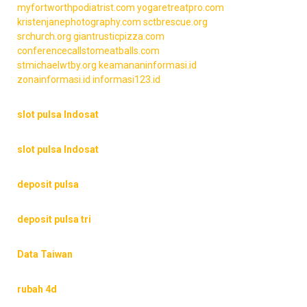
myfortworthpodiatrist.com
yogaretreatpro.com
kristenjanephotography.com
sctbrescue.org
srchurch.org
giantrusticpizza.com
conferencecallstomeatballs.com
stmichaelwtby.org
keamananinformasi.id
zonainformasi.id
informasi123.id
slot pulsa Indosat
slot pulsa Indosat
deposit pulsa
deposit pulsa tri
Data Taiwan
rubah 4d