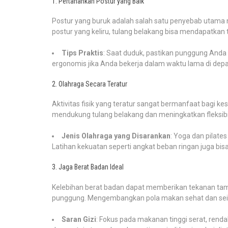
1. Pertahankan Postur yang Baik
Postur yang buruk adalah salah satu penyebab utama n
postur yang keliru, tulang belakang bisa mendapatkan
Tips Praktis
: Saat duduk, pastikan punggung Anda l
ergonomis jika Anda bekerja dalam waktu lama di dep
2. Olahraga Secara Teratur
Aktivitas fisik yang teratur sangat bermanfaat bagi k
mendukung tulang belakang dan meningkatkan fleksibil
Jenis Olahraga yang Disarankan
: Yoga dan pilates
Latihan kekuatan seperti angkat beban ringan juga bi
3. Jaga Berat Badan Ideal
Kelebihan berat badan dapat memberikan tekanan tamb
punggung. Mengembangkan pola makan sehat dan se
Saran Gizi
: Fokus pada makanan tinggi serat, rendah