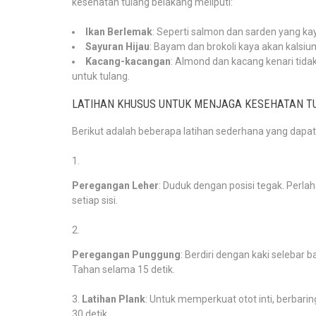
kesehatan tulang belakang meliputi:
Ikan Berlemak
: Seperti salmon dan sarden yang 
Sayuran Hijau
: Bayam dan brokoli kaya akan kalsiu
Kacang-kacangan
: Almond dan kacang kenari tida
untuk tulang.
LATIHAN KHUSUS UNTUK MENJAGA KESEHATAN T
Berikut adalah beberapa latihan sederhana yang dapat
Peregangan Leher
: Duduk dengan posisi tegak. Perlaha
setiap sisi.
Peregangan Punggung
: Berdiri dengan kaki selebar b
Tahan selama 15 detik.
Latihan Plank
: Untuk memperkuat otot inti, berbari
30 detik.