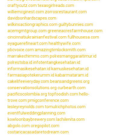
craftycutz.com
texasgirlreads.com
williemcginest.com
zorrosrestaurant.com
davidsonhardscapes.com
wilkinsactiongraphics.com
guiltybunnies.com
acemgmtgroup.com
greeneacresfarmhouse.com
cincinnatiukrainianfestival.com
fullhousesa.com
oyaguerefineart.com
healthywife.com
pbcvoice.com
amazingtimlocksmith.com
marrakechimmo.com
polresmanggaraitimur.id
polrestoba.id
infotentangkesehatan.id
informasikesehatan.id
kamuskesehatan.id
farmasiapotekerumm.id
kabarmataram.id
cakelifeeveryday.com
beansandgreens.org
conservationsolutions.org
curbearth.com
pacificocolombia.org
topfoodish.com
hello-
trove.com
pmigconference.com
lesleyreynolds.com
tomulrichphotos.com
eventfulweddingplanning.com
kowloonbaybrewery.com
lachilenita.com
abgolo.com
oregopilot.com
costaricacasadaretodream.com