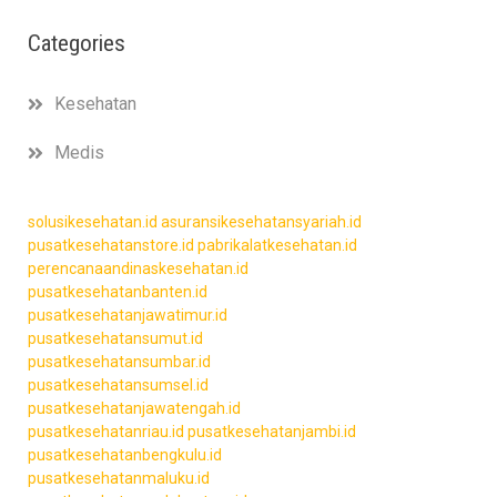
Categories
Kesehatan
Medis
solusikesehatan.id
asuransikesehatansyariah.id
pusatkesehatanstore.id
pabrikalatkesehatan.id
perencanaandinaskesehatan.id
pusatkesehatanbanten.id
pusatkesehatanjawatimur.id
pusatkesehatansumut.id
pusatkesehatansumbar.id
pusatkesehatansumsel.id
pusatkesehatanjawatengah.id
pusatkesehatanriau.id
pusatkesehatanjambi.id
pusatkesehatanbengkulu.id
pusatkesehatanmaluku.id