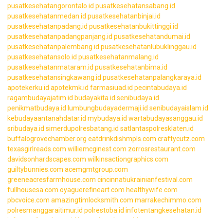
pusatkesehatangorontalo.id
pusatkesehatansabang.id
pusatkesehatanmedan.id
pusatkesehatanbinjai.id
pusatkesehatanpadang.id
pusatkesehatanbukittinggi.id
pusatkesehatanpadangpanjang.id
pusatkesehatandumai.id
pusatkesehatanpalembang.id
pusatkesehatanlubuklinggau.id
pusatkesehatansolo.id
pusatkesehatanmalang.id
pusatkesehatanmataram.id
pusatkesehatanbima.id
pusatkesehatansingkawang.id
pusatkesehatanpalangkaraya.id
apotekerku.id
apotekmk.id
farmasiuad.id
pecintabudaya.id
ragambudayajatim.id
budayakita.id
senibudaya.id
penikmatbudaya.id
lumbungbudayadermaji.id
senibudayaislam.id
kebudayaantanahdatar.id
mybudaya.id
wartabudayasanggau.id
sribudaya.id
simerdupolresbatang.id
satlantaspolresklaten.id
buffalogrovechamber.org
eatdrinkdishmpls.com
craftycutz.com
texasgirlreads.com
williemcginest.com
zorrosrestaurant.com
davidsonhardscapes.com
wilkinsactiongraphics.com
guiltybunnies.com
acemgmtgroup.com
greeneacresfarmhouse.com
cincinnatiukrainianfestival.com
fullhousesa.com
oyaguerefineart.com
healthywife.com
pbcvoice.com
amazingtimlocksmith.com
marrakechimmo.com
polresmanggaraitimur.id
polrestoba.id
infotentangkesehatan.id