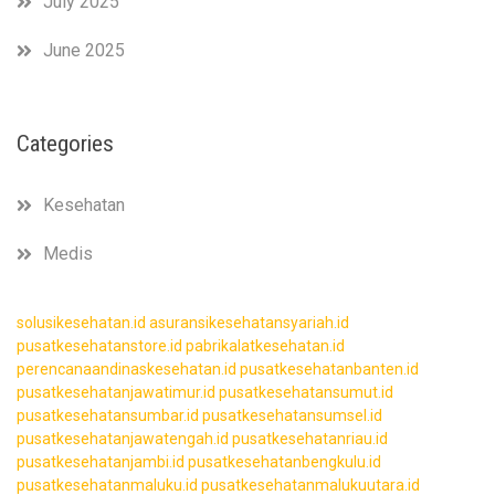
July 2025
June 2025
Categories
Kesehatan
Medis
solusikesehatan.id
asuransikesehatansyariah.id
pusatkesehatanstore.id
pabrikalatkesehatan.id
perencanaandinaskesehatan.id
pusatkesehatanbanten.id
pusatkesehatanjawatimur.id
pusatkesehatansumut.id
pusatkesehatansumbar.id
pusatkesehatansumsel.id
pusatkesehatanjawatengah.id
pusatkesehatanriau.id
pusatkesehatanjambi.id
pusatkesehatanbengkulu.id
pusatkesehatanmaluku.id
pusatkesehatanmalukuutara.id