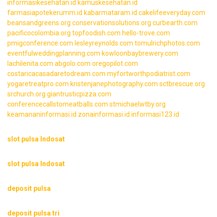
informasikesehatan.id
kamuskesehatan.id
farmasiapotekerumm.id
kabarmataram.id
cakelifeeveryday.com
beansandgreens.org
conservationsolutions.org
curbearth.com
pacificocolombia.org
topfoodish.com
hello-trove.com
pmigconference.com
lesleyreynolds.com
tomulrichphotos.com
eventfulweddingplanning.com
kowloonbaybrewery.com
lachilenita.com
abgolo.com
oregopilot.com
costaricacasadaretodream.com
myfortworthpodiatrist.com
yogaretreatpro.com
kristenjanephotography.com
sctbrescue.org
srchurch.org
giantrusticpizza.com
conferencecallstomeatballs.com
stmichaelwtby.org
keamananinformasi.id
zonainformasi.id
informasi123.id
slot pulsa Indosat
slot pulsa Indosat
deposit pulsa
deposit pulsa tri