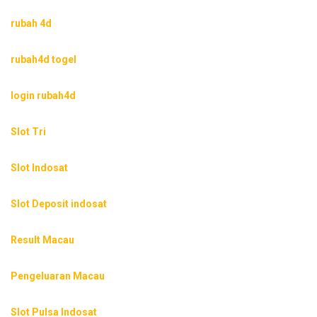
rubah 4d
rubah4d togel
login rubah4d
Slot Tri
Slot Indosat
Slot Deposit indosat
Result Macau
Pengeluaran Macau
Slot Pulsa Indosat