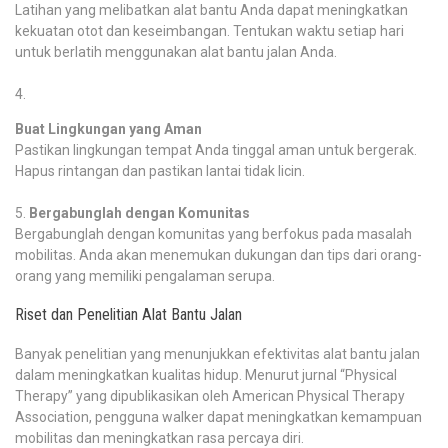
Latihan yang melibatkan alat bantu Anda dapat meningkatkan
kekuatan otot dan keseimbangan. Tentukan waktu setiap hari
untuk berlatih menggunakan alat bantu jalan Anda.
Buat Lingkungan yang Aman
Pastikan lingkungan tempat Anda tinggal aman untuk bergerak.
Hapus rintangan dan pastikan lantai tidak licin.
Bergabunglah dengan Komunitas
Bergabunglah dengan komunitas yang berfokus pada masalah
mobilitas. Anda akan menemukan dukungan dan tips dari orang-
orang yang memiliki pengalaman serupa.
Riset dan Penelitian Alat Bantu Jalan
Banyak penelitian yang menunjukkan efektivitas alat bantu jalan
dalam meningkatkan kualitas hidup. Menurut jurnal “Physical
Therapy” yang dipublikasikan oleh American Physical Therapy
Association, pengguna walker dapat meningkatkan kemampuan
mobilitas dan meningkatkan rasa percaya diri.