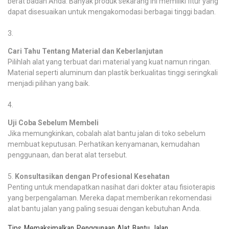
berat badan Anda. Banyak produk sekarang ini memiliki fitur yang
dapat disesuaikan untuk mengakomodasi berbagai tinggi badan.
Cari Tahu Tentang Material dan Keberlanjutan
Pilihlah alat yang terbuat dari material yang kuat namun ringan.
Material seperti aluminum dan plastik berkualitas tinggi seringkali
menjadi pilihan yang baik.
Uji Coba Sebelum Membeli
Jika memungkinkan, cobalah alat bantu jalan di toko sebelum
membuat keputusan. Perhatikan kenyamanan, kemudahan
penggunaan, dan berat alat tersebut.
Konsultasikan dengan Profesional Kesehatan
Penting untuk mendapatkan nasihat dari dokter atau fisioterapis
yang berpengalaman. Mereka dapat memberikan rekomendasi
alat bantu jalan yang paling sesuai dengan kebutuhan Anda.
Tips Memaksimalkan Penggunaan Alat Bantu Jalan