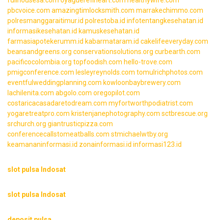
pbcvoice.com
amazingtimlocksmith.com
marrakechimmo.com
polresmanggaraitimur.id
polrestoba.id
infotentangkesehatan.id
informasikesehatan.id
kamuskesehatan.id
farmasiapotekerumm.id
kabarmataram.id
cakelifeeveryday.com
beansandgreens.org
conservationsolutions.org
curbearth.com
pacificocolombia.org
topfoodish.com
hello-trove.com
pmigconference.com
lesleyreynolds.com
tomulrichphotos.com
eventfulweddingplanning.com
kowloonbaybrewery.com
lachilenita.com
abgolo.com
oregopilot.com
costaricacasadaretodream.com
myfortworthpodiatrist.com
yogaretreatpro.com
kristenjanephotography.com
sctbrescue.org
srchurch.org
giantrusticpizza.com
conferencecallstomeatballs.com
stmichaelwtby.org
keamananinformasi.id
zonainformasi.id
informasi123.id
slot pulsa Indosat
slot pulsa Indosat
deposit pulsa