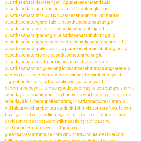
pusatkesehatanjawatengah.id
pusatkesehatanriau.id
pusatkesehatanjambi.id
pusatkesehatanbengkulu.id
pusatkesehatanmaluku.id
pusatkesehatanmalukuutara.id
pusatkesehatangorontalo.id
pusatkesehatansabang.id
pusatkesehatanmedan.id
pusatkesehatanbinjai.id
pusatkesehatanpadang.id
pusatkesehatanbukittinggi.id
pusatkesehatanpadangpanjang.id
pusatkesehatandumai.id
pusatkesehatanpalembang.id
pusatkesehatanlubuklinggau.id
pusatkesehatansolo.id
pusatkesehatanmalang.id
pusatkesehatanmataram.id
pusatkesehatanbima.id
pusatkesehatansingkawang.id
pusatkesehatanpalangkaraya.id
apotekerku.id
apotekmk.id
farmasiuad.id
pecintabudaya.id
ragambudayajatim.id
budayakita.id
senibudaya.id
penikmatbudaya.id
lumbungbudayadermaji.id
senibudayaislam.id
kebudayaantanahdatar.id
mybudaya.id
wartabudayasanggau.id
sribudaya.id
simerdupolresbatang.id
satlantaspolresklaten.id
buffalogrovechamber.org
eatdrinkdishmpls.com
craftycutz.com
texasgirlreads.com
williemcginest.com
zorrosrestaurant.com
davidsonhardscapes.com
wilkinsactiongraphics.com
guiltybunnies.com
acemgmtgroup.com
greeneacresfarmhouse.com
cincinnatiukrainianfestival.com
fullhousesa.com
oyaguerefineart.com
healthywife.com