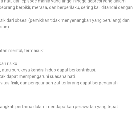
a hati, dari episode mania yang tinggi hingga depresi yang dalam.
rang berpikir, merasa, dan berperilaku, sering kali ditandai dengan
istik dari obsesi (pemikiran tidak menyenangkan yang berulang) dan
san).
tan mental, termasuk:
an risiko.
 atau buruknya kondisi hidup dapat berkontribusi.
otak dapat mempengaruhi suasana hati.
vitas fisik, dan penggunaan zat terlarang dapat berpengaruh.
h langkah pertama dalam mendapatkan perawatan yang tepat.