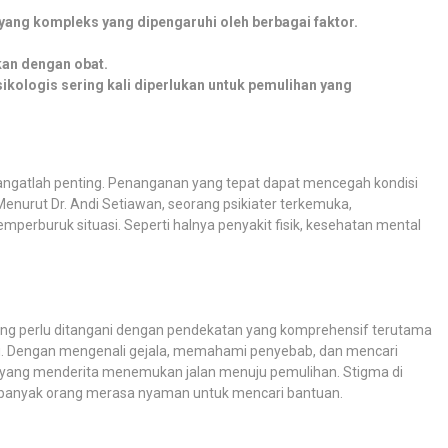
ang kompleks yang dipengaruhi oleh berbagai faktor.
an dengan obat.
ikologis sering kali diperlukan untuk pemulihan yang
ngatlah penting. Penanganan yang tepat dapat mencegah kondisi
Menurut Dr. Andi Setiawan, seorang psikiater terkemuka,
erburuk situasi. Seperti halnya penyakit fisik, kesehatan mental
ng perlu ditangani dengan pendekatan yang komprehensif terutama
idu. Dengan mengenali gejala, memahami penyebab, dan mencari
u yang menderita menemukan jalan menuju pemulihan. Stigma di
ih banyak orang merasa nyaman untuk mencari bantuan.