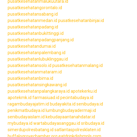
pusatkesehatanmalukuutara.id
pusatkesehatangorontalo.id
pusatkesehatansabang.id
pusatkesehatanmedan.id
pusatkesehatanbinjai.id
pusatkesehatanpadang.id
pusatkesehatanbukittinggi.id
pusatkesehatanpadangpanjang.id
pusatkesehatandumai.id
pusatkesehatanpalembang.id
pusatkesehatanlubuklinggau.id
pusatkesehatansolo.id
pusatkesehatanmalang.id
pusatkesehatanmataram.id
pusatkesehatanbima.id
pusatkesehatansingkawang.id
pusatkesehatanpalangkaraya.id
apotekerku.id
apotekmk.id
farmasiuad.id
pecintabudaya.id
ragambudayajatim.id
budayakita.id
senibudaya.id
penikmatbudaya.id
lumbungbudayadermaji.id
senibudayaislam.id
kebudayaantanahdatar.id
mybudaya.id
wartabudayasanggau.id
sribudaya.id
simerdupolresbatang.id
satlantaspolresklaten.id
buffalogrovechamber.org
eatdrinkdishmpls.com