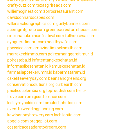
craftycutz.com
texasgirlreads.com
williemcginest.com
zorrosrestaurant.com
davidsonhardscapes.com
wilkinsactiongraphics.com
guiltybunnies.com
acemgmtgroup.com
greeneacresfarmhouse.com
cincinnatiukrainianfestival.com
fullhousesa.com
oyaguerefineart.com
healthywife.com
pbcvoice.com
amazingtimlocksmith.com
marrakechimmo.com
polresmanggaraitimur.id
polrestoba.id
infotentangkesehatan.id
informasikesehatan.id
kamuskesehatan.id
farmasiapotekerumm.id
kabarmataram.id
cakelifeeveryday.com
beansandgreens.org
conservationsolutions.org
curbearth.com
pacificocolombia.org
topfoodish.com
hello-
trove.com
pmigconference.com
lesleyreynolds.com
tomulrichphotos.com
eventfulweddingplanning.com
kowloonbaybrewery.com
lachilenita.com
abgolo.com
oregopilot.com
costaricacasadaretodream.com