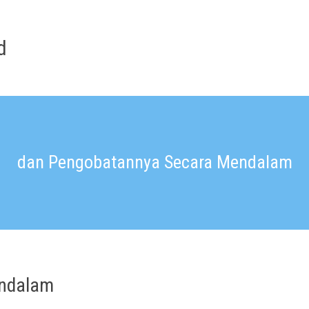
d
dan Pengobatannya Secara Mendalam
endalam