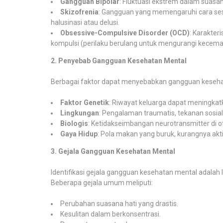
Gangguan Bipolar
: Fluktuasi ekstrem dalam suasan
Skizofrenia
: Gangguan yang memengaruhi cara seseo
halusinasi atau delusi.
Obsessive-Compulsive Disorder (OCD)
: Karakter
kompulsi (perilaku berulang untuk mengurangi kecema
2. Penyebab Gangguan Kesehatan Mental
Berbagai faktor dapat menyebabkan gangguan keseha
Faktor Genetik
: Riwayat keluarga dapat meningkatk
Lingkungan
: Pengalaman traumatis, tekanan sosial,
Biologis
: Ketidakseimbangan neurotransmitter di 
Gaya Hidup
: Pola makan yang buruk, kurangnya akti
3. Gejala Gangguan Kesehatan Mental
Identifikasi gejala gangguan kesehatan mental adala
Beberapa gejala umum meliputi:
Perubahan suasana hati yang drastis.
Kesulitan dalam berkonsentrasi.