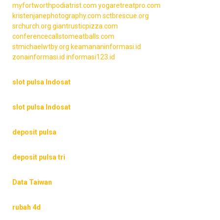
myfortworthpodiatrist.com
yogaretreatpro.com
kristenjanephotography.com
sctbrescue.org
srchurch.org
giantrusticpizza.com
conferencecallstomeatballs.com
stmichaelwtby.org
keamananinformasi.id
zonainformasi.id
informasi123.id
slot pulsa Indosat
slot pulsa Indosat
deposit pulsa
deposit pulsa tri
Data Taiwan
rubah 4d