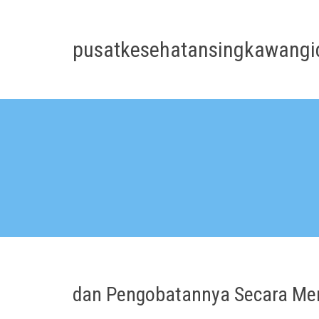
Skip
to
content
pusatkesehatansingkawangi
dan Pengobatannya Secara M