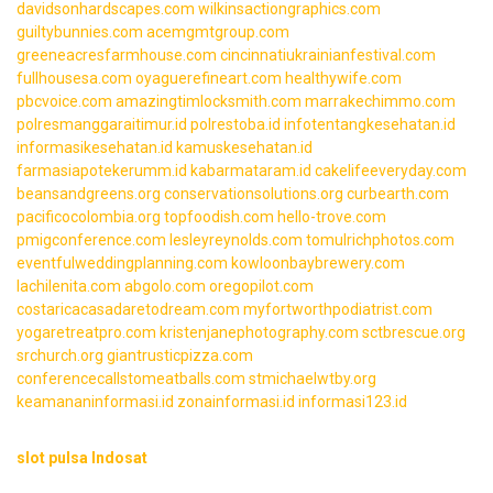
davidsonhardscapes.com
wilkinsactiongraphics.com
guiltybunnies.com
acemgmtgroup.com
greeneacresfarmhouse.com
cincinnatiukrainianfestival.com
fullhousesa.com
oyaguerefineart.com
healthywife.com
pbcvoice.com
amazingtimlocksmith.com
marrakechimmo.com
polresmanggaraitimur.id
polrestoba.id
infotentangkesehatan.id
informasikesehatan.id
kamuskesehatan.id
farmasiapotekerumm.id
kabarmataram.id
cakelifeeveryday.com
beansandgreens.org
conservationsolutions.org
curbearth.com
pacificocolombia.org
topfoodish.com
hello-trove.com
pmigconference.com
lesleyreynolds.com
tomulrichphotos.com
eventfulweddingplanning.com
kowloonbaybrewery.com
lachilenita.com
abgolo.com
oregopilot.com
costaricacasadaretodream.com
myfortworthpodiatrist.com
yogaretreatpro.com
kristenjanephotography.com
sctbrescue.org
srchurch.org
giantrusticpizza.com
conferencecallstomeatballs.com
stmichaelwtby.org
keamananinformasi.id
zonainformasi.id
informasi123.id
slot pulsa Indosat