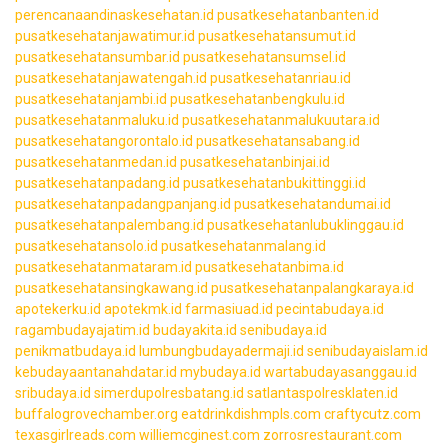
perencanaandinaskesehatan.id
pusatkesehatanbanten.id
pusatkesehatanjawatimur.id
pusatkesehatansumut.id
pusatkesehatansumbar.id
pusatkesehatansumsel.id
pusatkesehatanjawatengah.id
pusatkesehatanriau.id
pusatkesehatanjambi.id
pusatkesehatanbengkulu.id
pusatkesehatanmaluku.id
pusatkesehatanmalukuutara.id
pusatkesehatangorontalo.id
pusatkesehatansabang.id
pusatkesehatanmedan.id
pusatkesehatanbinjai.id
pusatkesehatanpadang.id
pusatkesehatanbukittinggi.id
pusatkesehatanpadangpanjang.id
pusatkesehatandumai.id
pusatkesehatanpalembang.id
pusatkesehatanlubuklinggau.id
pusatkesehatansolo.id
pusatkesehatanmalang.id
pusatkesehatanmataram.id
pusatkesehatanbima.id
pusatkesehatansingkawang.id
pusatkesehatanpalangkaraya.id
apotekerku.id
apotekmk.id
farmasiuad.id
pecintabudaya.id
ragambudayajatim.id
budayakita.id
senibudaya.id
penikmatbudaya.id
lumbungbudayadermaji.id
senibudayaislam.id
kebudayaantanahdatar.id
mybudaya.id
wartabudayasanggau.id
sribudaya.id
simerdupolresbatang.id
satlantaspolresklaten.id
buffalogrovechamber.org
eatdrinkdishmpls.com
craftycutz.com
texasgirlreads.com
williemcginest.com
zorrosrestaurant.com