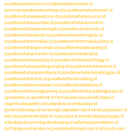
pusatkesehatanstore.id
pabrikalatkesehatan.id
perencanaandinaskesehatan.id
pusatkesehatanbanten.id
pusatkesehatanjawatimur.id
pusatkesehatansumut.id
pusatkesehatansumbar.id
pusatkesehatansumsel.id
pusatkesehatanjawatengah.id
pusatkesehatanriau.id
pusatkesehatanjambi.id
pusatkesehatanbengkulu.id
pusatkesehatanmaluku.id
pusatkesehatanmalukuutara.id
pusatkesehatangorontalo.id
pusatkesehatansabang.id
pusatkesehatanmedan.id
pusatkesehatanbinjai.id
pusatkesehatanpadang.id
pusatkesehatanbukittinggi.id
pusatkesehatanpadangpanjang.id
pusatkesehatandumai.id
pusatkesehatanpalembang.id
pusatkesehatanlubuklinggau.id
pusatkesehatansolo.id
pusatkesehatanmalang.id
pusatkesehatanmataram.id
pusatkesehatanbima.id
pusatkesehatansingkawang.id
pusatkesehatanpalangkaraya.id
apotekerku.id
apotekmk.id
farmasiuad.id
pecintabudaya.id
ragambudayajatim.id
budayakita.id
senibudaya.id
penikmatbudaya.id
lumbungbudayadermaji.id
senibudayaislam.id
kebudayaantanahdatar.id
mybudaya.id
wartabudayasanggau.id
sribudaya.id
simerdupolresbatang.id
satlantaspolresklaten.id
buffalogrovechamber.org
eatdrinkdishmpls.com
craftycutz.com