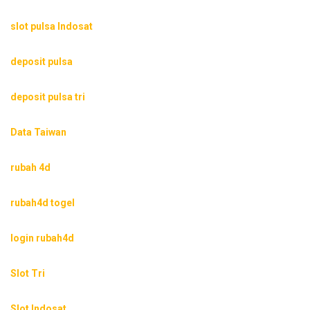
slot pulsa Indosat
deposit pulsa
deposit pulsa tri
Data Taiwan
rubah 4d
rubah4d togel
login rubah4d
Slot Tri
Slot Indosat