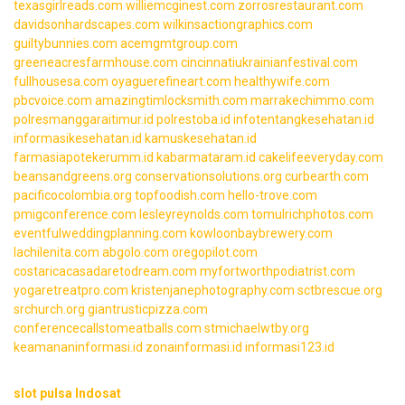
texasgirlreads.com
williemcginest.com
zorrosrestaurant.com
davidsonhardscapes.com
wilkinsactiongraphics.com
guiltybunnies.com
acemgmtgroup.com
greeneacresfarmhouse.com
cincinnatiukrainianfestival.com
fullhousesa.com
oyaguerefineart.com
healthywife.com
pbcvoice.com
amazingtimlocksmith.com
marrakechimmo.com
polresmanggaraitimur.id
polrestoba.id
infotentangkesehatan.id
informasikesehatan.id
kamuskesehatan.id
farmasiapotekerumm.id
kabarmataram.id
cakelifeeveryday.com
beansandgreens.org
conservationsolutions.org
curbearth.com
pacificocolombia.org
topfoodish.com
hello-trove.com
pmigconference.com
lesleyreynolds.com
tomulrichphotos.com
eventfulweddingplanning.com
kowloonbaybrewery.com
lachilenita.com
abgolo.com
oregopilot.com
costaricacasadaretodream.com
myfortworthpodiatrist.com
yogaretreatpro.com
kristenjanephotography.com
sctbrescue.org
srchurch.org
giantrusticpizza.com
conferencecallstomeatballs.com
stmichaelwtby.org
keamananinformasi.id
zonainformasi.id
informasi123.id
slot pulsa Indosat