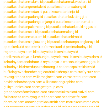
pusatkesehatanmaluku.id
pusatkesehatanmalukuutara.id
pusatkesehatangorontalo.id
pusatkesehatansabang.id
pusatkesehatanmedan.id
pusatkesehatanbinjai.id
pusatkesehatanpadang.id
pusatkesehatanbukittinggi.id
pusatkesehatanpadangpanjang.id
pusatkesehatandumai.id
pusatkesehatanpalembang.id
pusatkesehatanlubuklinggau.id
pusatkesehatansolo.id
pusatkesehatanmalang.id
pusatkesehatanmataram.id
pusatkesehatanbima.id
pusatkesehatansingkawang.id
pusatkesehatanpalangkaraya.id
apotekerku.id
apotekmk.id
farmasiuad.id
pecintabudaya.id
ragambudayajatim.id
budayakita.id
senibudaya.id
penikmatbudaya.id
lumbungbudayadermaji.id
senibudayaislam.id
kebudayaantanahdatar.id
mybudaya.id
wartabudayasanggau.id
sribudaya.id
simerdupolresbatang.id
satlantaspolresklaten.id
buffalogrovechamber.org
eatdrinkdishmpls.com
craftycutz.com
texasgirlreads.com
williemcginest.com
zorrosrestaurant.com
davidsonhardscapes.com
wilkinsactiongraphics.com
guiltybunnies.com
acemgmtgroup.com
greeneacresfarmhouse.com
cincinnatiukrainianfestival.com
fullhousesa.com
oyaguerefineart.com
healthywife.com
pbcvoice.com
amazingtimlocksmith.com
marrakechimmo.com
polresmanggaraitimur.id
polrestoba.id
infotentangkesehatan.id