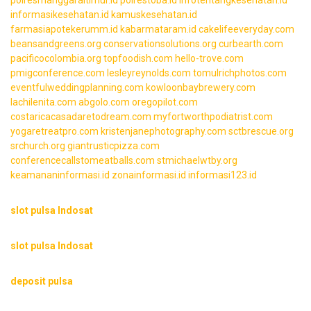
informasikesehatan.id
kamuskesehatan.id
farmasiapotekerumm.id
kabarmataram.id
cakelifeeveryday.com
beansandgreens.org
conservationsolutions.org
curbearth.com
pacificocolombia.org
topfoodish.com
hello-trove.com
pmigconference.com
lesleyreynolds.com
tomulrichphotos.com
eventfulweddingplanning.com
kowloonbaybrewery.com
lachilenita.com
abgolo.com
oregopilot.com
costaricacasadaretodream.com
myfortworthpodiatrist.com
yogaretreatpro.com
kristenjanephotography.com
sctbrescue.org
srchurch.org
giantrusticpizza.com
conferencecallstomeatballs.com
stmichaelwtby.org
keamananinformasi.id
zonainformasi.id
informasi123.id
slot pulsa Indosat
slot pulsa Indosat
deposit pulsa