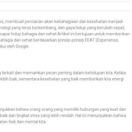
eks, membuat pencarian akan kebahagiaan dan kesehatan menjadi
nologi yang terus berkembang, dan gaya hidup yang berubah cepat,
apai hidup bahagia dan sehat.Artikel ini bertujuan untuk memberikan
hagia dan sehat berdasarkan prinsip-prinsip EEAT (Experience,
kui oleh Google.
 terkait dan memainkan peran penting dalam kehidupan kita. Ketika
 lebih baik, sementara kesehatan yang baik memberikan kita energi
enunjukkan bahwa orang-orang yang memiliki hubungan yang kuat dan
baik dan tingkat stres yang lebih rendah. Hal ini menunjukkan bahwa
an fisik dan mental kita.