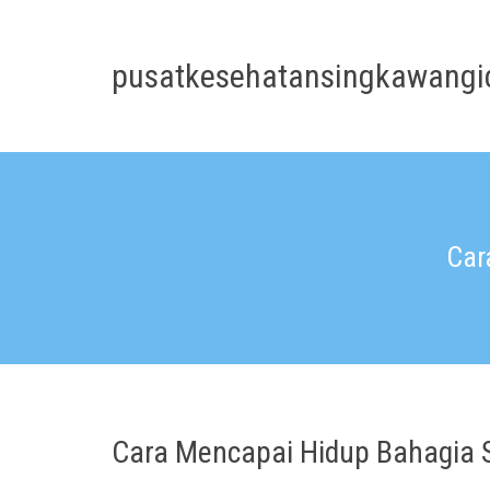
Skip
to
content
pusatkesehatansingkawangi
Car
Cara Mencapai Hidup Bahagia S