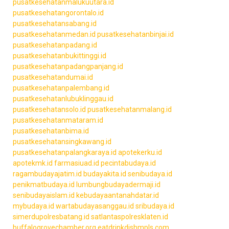
pusatkesehatanmalukuutara.id
pusatkesehatangorontalo.id
pusatkesehatansabang.id
pusatkesehatanmedan.id
pusatkesehatanbinjai.id
pusatkesehatanpadang.id
pusatkesehatanbukittinggi.id
pusatkesehatanpadangpanjang.id
pusatkesehatandumai.id
pusatkesehatanpalembang.id
pusatkesehatanlubuklinggau.id
pusatkesehatansolo.id
pusatkesehatanmalang.id
pusatkesehatanmataram.id
pusatkesehatanbima.id
pusatkesehatansingkawang.id
pusatkesehatanpalangkaraya.id
apotekerku.id
apotekmk.id
farmasiuad.id
pecintabudaya.id
ragambudayajatim.id
budayakita.id
senibudaya.id
penikmatbudaya.id
lumbungbudayadermaji.id
senibudayaislam.id
kebudayaantanahdatar.id
mybudaya.id
wartabudayasanggau.id
sribudaya.id
simerdupolresbatang.id
satlantaspolresklaten.id
buffalogrovechamber.org
eatdrinkdishmpls.com