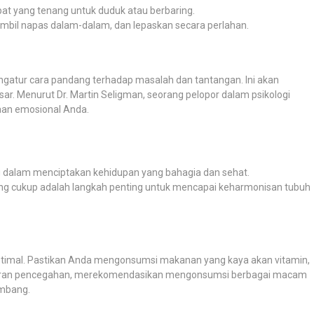
pat yang tenang untuk duduk atau berbaring.
ambil napas dalam-dalam, dan lepaskan secara perlahan.
ngatur cara pandang terhadap masalah dan tantangan. Ini akan
. Menurut Dr. Martin Seligman, seorang pelopor dalam psikologi
raan emosional Anda.
g dalam menciptakan kehidupan yang bahagia dan sehat.
ang cukup adalah langkah penting untuk mencapai keharmonisan tubuh
 optimal. Pastikan Anda mengonsumsi makanan yang kaya akan vitamin,
edokteran pencegahan, merekomendasikan mengonsumsi berbagai macam
imbang.