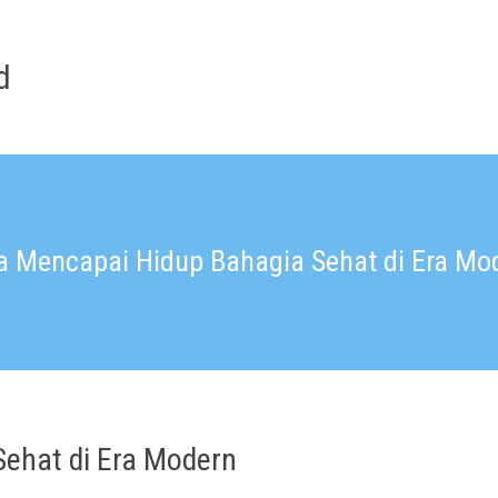
d
a Mencapai Hidup Bahagia Sehat di Era Mo
ehat di Era Modern