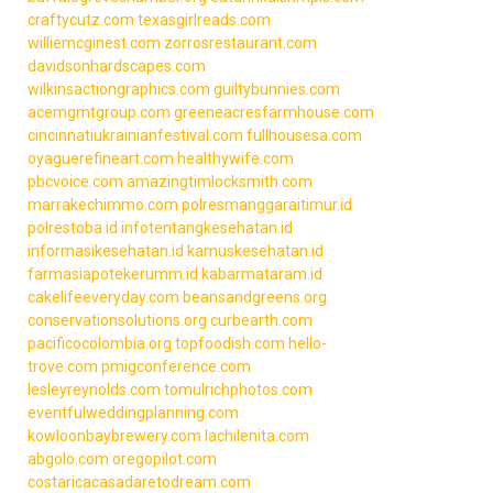
craftycutz.com
texasgirlreads.com
williemcginest.com
zorrosrestaurant.com
davidsonhardscapes.com
wilkinsactiongraphics.com
guiltybunnies.com
acemgmtgroup.com
greeneacresfarmhouse.com
cincinnatiukrainianfestival.com
fullhousesa.com
oyaguerefineart.com
healthywife.com
pbcvoice.com
amazingtimlocksmith.com
marrakechimmo.com
polresmanggaraitimur.id
polrestoba.id
infotentangkesehatan.id
informasikesehatan.id
kamuskesehatan.id
farmasiapotekerumm.id
kabarmataram.id
cakelifeeveryday.com
beansandgreens.org
conservationsolutions.org
curbearth.com
pacificocolombia.org
topfoodish.com
hello-
trove.com
pmigconference.com
lesleyreynolds.com
tomulrichphotos.com
eventfulweddingplanning.com
kowloonbaybrewery.com
lachilenita.com
abgolo.com
oregopilot.com
costaricacasadaretodream.com