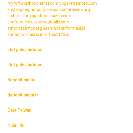
myfortworthpodiatrist.com
yogaretreatpro.com
kristenjanephotography.com
sctbrescue.org
srchurch.org
giantrusticpizza.com
conferencecallstomeatballs.com
stmichaelwtby.org
keamananinformasi.id
zonainformasi.id
informasi123.id
slot pulsa Indosat
slot pulsa Indosat
deposit pulsa
deposit pulsa tri
Data Taiwan
rubah 4d