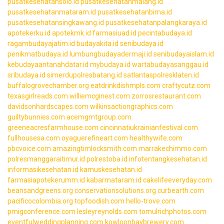
pusatkesehatansolo.id
pusatkesehatanmalang.id
pusatkesehatanmataram.id
pusatkesehatanbima.id
pusatkesehatansingkawang.id
pusatkesehatanpalangkaraya.id
apotekerku.id
apotekmk.id
farmasiuad.id
pecintabudaya.id
ragambudayajatim.id
budayakita.id
senibudaya.id
penikmatbudaya.id
lumbungbudayadermaji.id
senibudayaislam.id
kebudayaantanahdatar.id
mybudaya.id
wartabudayasanggau.id
sribudaya.id
simerdupolresbatang.id
satlantaspolresklaten.id
buffalogrovechamber.org
eatdrinkdishmpls.com
craftycutz.com
texasgirlreads.com
williemcginest.com
zorrosrestaurant.com
davidsonhardscapes.com
wilkinsactiongraphics.com
guiltybunnies.com
acemgmtgroup.com
greeneacresfarmhouse.com
cincinnatiukrainianfestival.com
fullhousesa.com
oyaguerefineart.com
healthywife.com
pbcvoice.com
amazingtimlocksmith.com
marrakechimmo.com
polresmanggaraitimur.id
polrestoba.id
infotentangkesehatan.id
informasikesehatan.id
kamuskesehatan.id
farmasiapotekerumm.id
kabarmataram.id
cakelifeeveryday.com
beansandgreens.org
conservationsolutions.org
curbearth.com
pacificocolombia.org
topfoodish.com
hello-trove.com
pmigconference.com
lesleyreynolds.com
tomulrichphotos.com
eventfulweddingplanning.com
kowloonbaybrewery.com