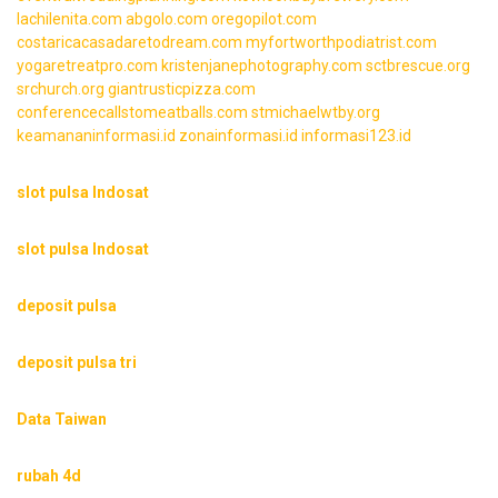
lachilenita.com
abgolo.com
oregopilot.com
costaricacasadaretodream.com
myfortworthpodiatrist.com
yogaretreatpro.com
kristenjanephotography.com
sctbrescue.org
srchurch.org
giantrusticpizza.com
conferencecallstomeatballs.com
stmichaelwtby.org
keamananinformasi.id
zonainformasi.id
informasi123.id
slot pulsa Indosat
slot pulsa Indosat
deposit pulsa
deposit pulsa tri
Data Taiwan
rubah 4d