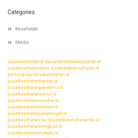
Categories
Kesehatan
Medis
solusikesehatan.id
asuransikesehatansyariah.id
pusatkesehatanstore.id
pabrikalatkesehatan.id
perencanaandinaskesehatan.id
pusatkesehatanbanten.id
pusatkesehatanjawatimur.id
pusatkesehatansumut.id
pusatkesehatansumbar.id
pusatkesehatansumsel.id
pusatkesehatanjawatengah.id
pusatkesehatanriau.id
pusatkesehatanjambi.id
pusatkesehatanbengkulu.id
pusatkesehatanmaluku.id