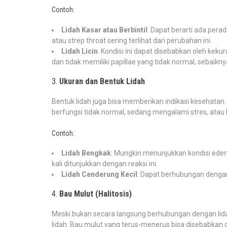
Contoh:
Lidah Kasar atau Berbintil
: Dapat berarti ada pera
atau strep throat sering terlihat dari perubahan ini.
Lidah Licin
: Kondisi ini dapat disebabkan oleh kekur
dan tidak memiliki papillae yang tidak normal, sebaikn
3.
Ukuran dan Bentuk Lidah
Bentuk lidah juga bisa memberikan indikasi kesehatan
berfungsi tidak normal, sedang mengalami stres, atau 
Contoh:
Lidah Bengkak
: Mungkin menunjukkan kondisi edema
kali ditunjukkan dengan reaksi ini.
Lidah Cenderung Kecil
: Dapat berhubungan dengan
4.
Bau Mulut (Halitosis)
Meski bukan secara langsung berhubungan dengan lidah
lidah. Bau mulut yang terus-menerus bisa disebabkan o