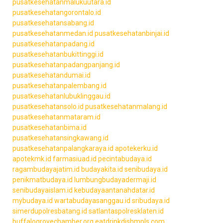
pusatkesehatanmalukuutara.id
pusatkesehatangorontalo.id
pusatkesehatansabang.id
pusatkesehatanmedan.id
pusatkesehatanbinjai.id
pusatkesehatanpadang.id
pusatkesehatanbukittinggi.id
pusatkesehatanpadangpanjang.id
pusatkesehatandumai.id
pusatkesehatanpalembang.id
pusatkesehatanlubuklinggau.id
pusatkesehatansolo.id
pusatkesehatanmalang.id
pusatkesehatanmataram.id
pusatkesehatanbima.id
pusatkesehatansingkawang.id
pusatkesehatanpalangkaraya.id
apotekerku.id
apotekmk.id
farmasiuad.id
pecintabudaya.id
ragambudayajatim.id
budayakita.id
senibudaya.id
penikmatbudaya.id
lumbungbudayadermaji.id
senibudayaislam.id
kebudayaantanahdatar.id
mybudaya.id
wartabudayasanggau.id
sribudaya.id
simerdupolresbatang.id
satlantaspolresklaten.id
buffalogrovechamber.org
eatdrinkdishmpls.com