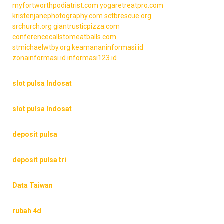
myfortworthpodiatrist.com
yogaretreatpro.com
kristenjanephotography.com
sctbrescue.org
srchurch.org
giantrusticpizza.com
conferencecallstomeatballs.com
stmichaelwtby.org
keamananinformasi.id
zonainformasi.id
informasi123.id
slot pulsa Indosat
slot pulsa Indosat
deposit pulsa
deposit pulsa tri
Data Taiwan
rubah 4d