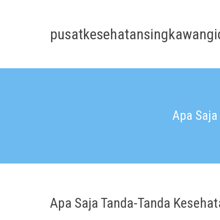
Skip
to
content
pusatkesehatansingkawangi
Apa Saja
Apa Saja Tanda-Tanda Kesehata