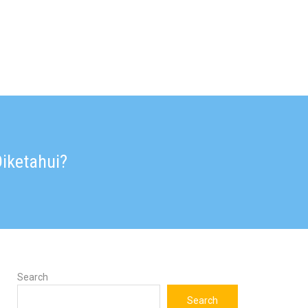
iketahui?
Search
Search