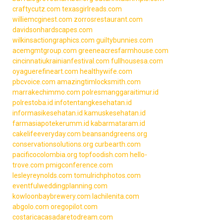
craftycutz.com
texasgirlreads.com
williemcginest.com
zorrosrestaurant.com
davidsonhardscapes.com
wilkinsactiongraphics.com
guiltybunnies.com
acemgmtgroup.com
greeneacresfarmhouse.com
cincinnatiukrainianfestival.com
fullhousesa.com
oyaguerefineart.com
healthywife.com
pbcvoice.com
amazingtimlocksmith.com
marrakechimmo.com
polresmanggaraitimur.id
polrestoba.id
infotentangkesehatan.id
informasikesehatan.id
kamuskesehatan.id
farmasiapotekerumm.id
kabarmataram.id
cakelifeeveryday.com
beansandgreens.org
conservationsolutions.org
curbearth.com
pacificocolombia.org
topfoodish.com
hello-
trove.com
pmigconference.com
lesleyreynolds.com
tomulrichphotos.com
eventfulweddingplanning.com
kowloonbaybrewery.com
lachilenita.com
abgolo.com
oregopilot.com
costaricacasadaretodream.com