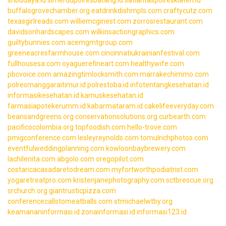
buffalogrovechamber.org
eatdrinkdishmpls.com
craftycutz.com
texasgirlreads.com
williemcginest.com
zorrosrestaurant.com
davidsonhardscapes.com
wilkinsactiongraphics.com
guiltybunnies.com
acemgmtgroup.com
greeneacresfarmhouse.com
cincinnatiukrainianfestival.com
fullhousesa.com
oyaguerefineart.com
healthywife.com
pbcvoice.com
amazingtimlocksmith.com
marrakechimmo.com
polresmanggaraitimur.id
polrestoba.id
infotentangkesehatan.id
informasikesehatan.id
kamuskesehatan.id
farmasiapotekerumm.id
kabarmataram.id
cakelifeeveryday.com
beansandgreens.org
conservationsolutions.org
curbearth.com
pacificocolombia.org
topfoodish.com
hello-trove.com
pmigconference.com
lesleyreynolds.com
tomulrichphotos.com
eventfulweddingplanning.com
kowloonbaybrewery.com
lachilenita.com
abgolo.com
oregopilot.com
costaricacasadaretodream.com
myfortworthpodiatrist.com
yogaretreatpro.com
kristenjanephotography.com
sctbrescue.org
srchurch.org
giantrusticpizza.com
conferencecallstomeatballs.com
stmichaelwtby.org
keamananinformasi.id
zonainformasi.id
informasi123.id