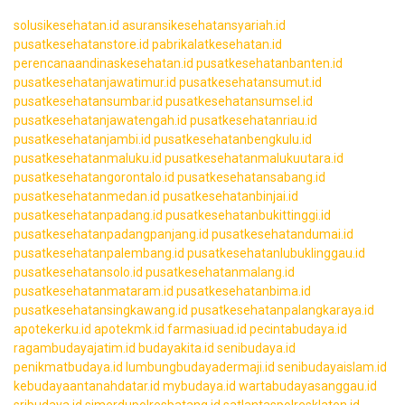
solusikesehatan.id
asuransikesehatansyariah.id
pusatkesehatanstore.id
pabrikalatkesehatan.id
perencanaandinaskesehatan.id
pusatkesehatanbanten.id
pusatkesehatanjawatimur.id
pusatkesehatansumut.id
pusatkesehatansumbar.id
pusatkesehatansumsel.id
pusatkesehatanjawatengah.id
pusatkesehatanriau.id
pusatkesehatanjambi.id
pusatkesehatanbengkulu.id
pusatkesehatanmaluku.id
pusatkesehatanmalukuutara.id
pusatkesehatangorontalo.id
pusatkesehatansabang.id
pusatkesehatanmedan.id
pusatkesehatanbinjai.id
pusatkesehatanpadang.id
pusatkesehatanbukittinggi.id
pusatkesehatanpadangpanjang.id
pusatkesehatandumai.id
pusatkesehatanpalembang.id
pusatkesehatanlubuklinggau.id
pusatkesehatansolo.id
pusatkesehatanmalang.id
pusatkesehatanmataram.id
pusatkesehatanbima.id
pusatkesehatansingkawang.id
pusatkesehatanpalangkaraya.id
apotekerku.id
apotekmk.id
farmasiuad.id
pecintabudaya.id
ragambudayajatim.id
budayakita.id
senibudaya.id
penikmatbudaya.id
lumbungbudayadermaji.id
senibudayaislam.id
kebudayaantanahdatar.id
mybudaya.id
wartabudayasanggau.id
sribudaya.id
simerdupolresbatang.id
satlantaspolresklaten.id