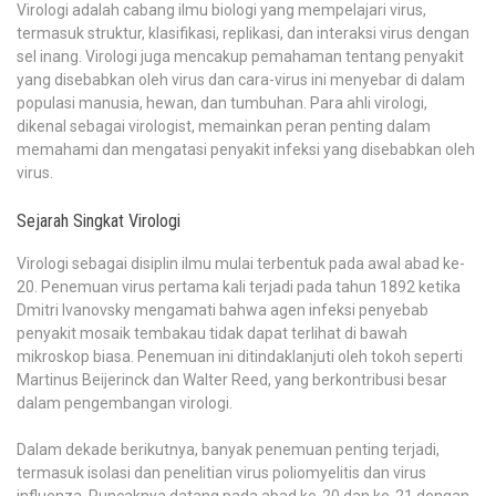
Virologi adalah cabang ilmu biologi yang mempelajari virus,
termasuk struktur, klasifikasi, replikasi, dan interaksi virus dengan
sel inang. Virologi juga mencakup pemahaman tentang penyakit
yang disebabkan oleh virus dan cara-virus ini menyebar di dalam
populasi manusia, hewan, dan tumbuhan. Para ahli virologi,
dikenal sebagai virologist, memainkan peran penting dalam
memahami dan mengatasi penyakit infeksi yang disebabkan oleh
virus.
Sejarah Singkat Virologi
Virologi sebagai disiplin ilmu mulai terbentuk pada awal abad ke-
20. Penemuan virus pertama kali terjadi pada tahun 1892 ketika
Dmitri Ivanovsky mengamati bahwa agen infeksi penyebab
penyakit mosaik tembakau tidak dapat terlihat di bawah
mikroskop biasa. Penemuan ini ditindaklanjuti oleh tokoh seperti
Martinus Beijerinck dan Walter Reed, yang berkontribusi besar
dalam pengembangan virologi.
Dalam dekade berikutnya, banyak penemuan penting terjadi,
termasuk isolasi dan penelitian virus poliomyelitis dan virus