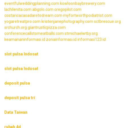
eventfulweddingplanning.com
kowloonbaybrewery.com
lachilenita.com
abgolo.com
oregopilot.com
costaricacasadaretodream.com
myfortworthpodiatrist.com
yogaretreatpro.com
kristenjanephotography.com
sctbrescue.org
srchurch.org
giantrusticpizza.com
conferencecallstomeatballs.com
stmichaelwtby.org
keamananinformasi.id
zonainformasi.id
informasi123.id
slot pulsa Indosat
slot pulsa Indosat
deposit pulsa
deposit pulsa tri
Data Taiwan
rubah 4d