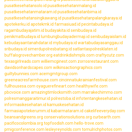
pusatkesehatansolo.id
pusatkesehatanmalang.id
pusatkesehatanmataram.id
pusatkesehatanbima.id
pusatkesehatansingkawang.id
pusatkesehatanpalangkaraya.id
apotekerku.id
apotekmk.id
farmasiuad.id
pecintabudaya.id
ragambudayajatim.id
budayakita.id
senibudaya.id
penikmatbudaya.id
lumbungbudayadermaji.id
senibudayaislam.id
kebudayaantanahdatar.id
mybudaya.id
wartabudayasanggau.id
sribudaya.id
simerdupolresbatang.id
satlantaspolresklaten.id
buffalogrovechamber.org
eatdrinkdishmpls.com
craftycutz.com
texasgirlreads.com
williemcginest.com
zorrosrestaurant.com
davidsonhardscapes.com
wilkinsactiongraphics.com
guiltybunnies.com
acemgmtgroup.com
greeneacresfarmhouse.com
cincinnatiukrainianfestival.com
fullhousesa.com
oyaguerefineart.com
healthywife.com
pbcvoice.com
amazingtimlocksmith.com
marrakechimmo.com
polresmanggaraitimur.id
polrestoba.id
infotentangkesehatan.id
informasikesehatan.id
kamuskesehatan.id
farmasiapotekerumm.id
kabarmataram.id
cakelifeeveryday.com
beansandgreens.org
conservationsolutions.org
curbearth.com
pacificocolombia.org
topfoodish.com
hello-trove.com
pmigconference.com
lesleyreynolds.com
tomulrichphotos.com