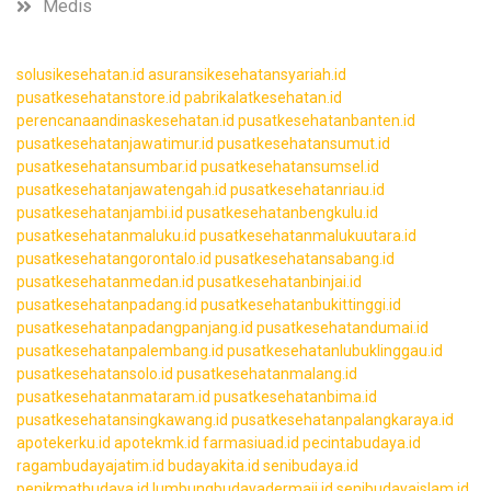
Medis
solusikesehatan.id
asuransikesehatansyariah.id
pusatkesehatanstore.id
pabrikalatkesehatan.id
perencanaandinaskesehatan.id
pusatkesehatanbanten.id
pusatkesehatanjawatimur.id
pusatkesehatansumut.id
pusatkesehatansumbar.id
pusatkesehatansumsel.id
pusatkesehatanjawatengah.id
pusatkesehatanriau.id
pusatkesehatanjambi.id
pusatkesehatanbengkulu.id
pusatkesehatanmaluku.id
pusatkesehatanmalukuutara.id
pusatkesehatangorontalo.id
pusatkesehatansabang.id
pusatkesehatanmedan.id
pusatkesehatanbinjai.id
pusatkesehatanpadang.id
pusatkesehatanbukittinggi.id
pusatkesehatanpadangpanjang.id
pusatkesehatandumai.id
pusatkesehatanpalembang.id
pusatkesehatanlubuklinggau.id
pusatkesehatansolo.id
pusatkesehatanmalang.id
pusatkesehatanmataram.id
pusatkesehatanbima.id
pusatkesehatansingkawang.id
pusatkesehatanpalangkaraya.id
apotekerku.id
apotekmk.id
farmasiuad.id
pecintabudaya.id
ragambudayajatim.id
budayakita.id
senibudaya.id
penikmatbudaya.id
lumbungbudayadermaji.id
senibudayaislam.id