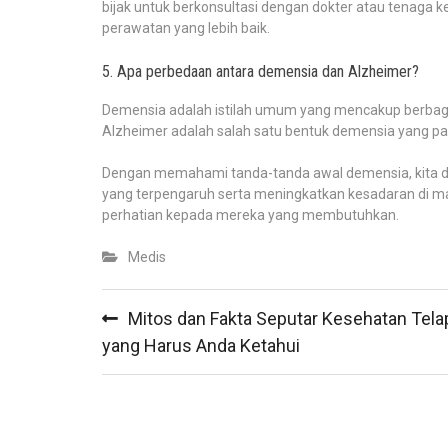
bijak untuk berkonsultasi dengan dokter atau tenaga
perawatan yang lebih baik.
5. Apa perbedaan antara demensia dan Alzheimer?
Demensia adalah istilah umum yang mencakup berbaga
Alzheimer adalah salah satu bentuk demensia yang p
Dengan memahami tanda-tanda awal demensia, kita 
yang terpengaruh serta meningkatkan kesadaran di 
perhatian kepada mereka yang membutuhkan.
Medis
Post
Mitos dan Fakta Seputar Kesehatan Tela
navigation
yang Harus Anda Ketahui