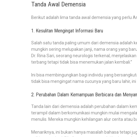
Tanda Awal Demensia
Berikut adalah lima tanda awal demensia yang perlu An
1. Kesulitan Mengingat Informasi Baru
Salah satu tanda paling umum dari demensia adalah k
mungkin sering melupakan janji, nama orang yang baru
Dr. Rina Sari, seorang neurologis terkenal, menjelask
terbang tetapi tidak bisa menemukan jalan kembali.”
Ini bisa membingungkan bagi individu yang bersangkutan
tidak bisa mengingat nama cucunya yang baru lahir, ini
2. Perubahan Dalam Kemampuan Berbicara dan Menyam
Tanda lain dari demensia adalah perubahan dalam k
terampil dalam berkomunikasi mungkin mulai mengalam
menulis. Mereka mungkin kehilangan alur cerita atau b
Menariknya, ini bukan hanya masalah bahasa tetapi juga