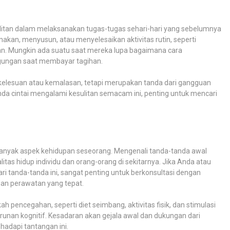
litan dalam melaksanakan tugas-tugas sehari-hari yang sebelumnya
nakan, menyusun, atau menyelesaikan aktivitas rutin, seperti
n. Mungkin ada suatu saat mereka lupa bagaimana cara
gungan saat membayar tagihan.
kelesuan atau kemalasan, tetapi merupakan tanda dari gangguan
nda cintai mengalami kesulitan semacam ini, penting untuk mencari
anyak aspek kehidupan seseorang. Mengenali tanda-tanda awal
s hidup individu dan orang-orang di sekitarnya. Jika Anda atau
i tanda-tanda ini, sangat penting untuk berkonsultasi dengan
dan perawatan yang tepat.
pencegahan, seperti diet seimbang, aktivitas fisik, dan stimulasi
an kognitif. Kesadaran akan gejala awal dan dukungan dari
adapi tantangan ini.