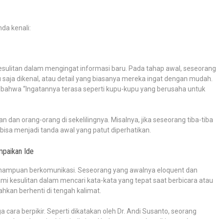
da kenali:
esulitan dalam mengingat informasi baru. Pada tahap awal, seseorang
 saja dikenal, atau detail yang biasanya mereka ingat dengan mudah.
an bahwa “Ingatannya terasa seperti kupu-kupu yang berusaha untuk
 dan orang-orang di sekelilingnya. Misalnya, jika seseorang tiba-tiba
 bisa menjadi tanda awal yang patut diperhatikan.
paikan Ide
emampuan berkomunikasi. Seseorang yang awalnya eloquent dan
i kesulitan dalam mencari kata-kata yang tepat saat berbicara atau
ahkan berhenti di tengah kalimat.
 cara berpikir. Seperti dikatakan oleh Dr. Andi Susanto, seorang