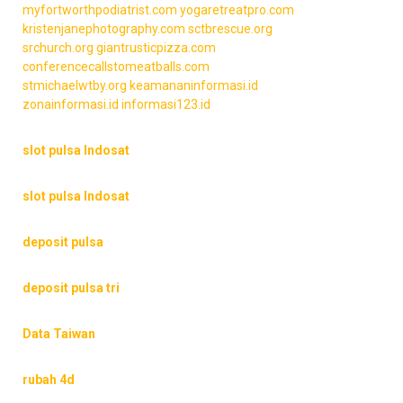
myfortworthpodiatrist.com
yogaretreatpro.com
kristenjanephotography.com
sctbrescue.org
srchurch.org
giantrusticpizza.com
conferencecallstomeatballs.com
stmichaelwtby.org
keamananinformasi.id
zonainformasi.id
informasi123.id
slot pulsa Indosat
slot pulsa Indosat
deposit pulsa
deposit pulsa tri
Data Taiwan
rubah 4d