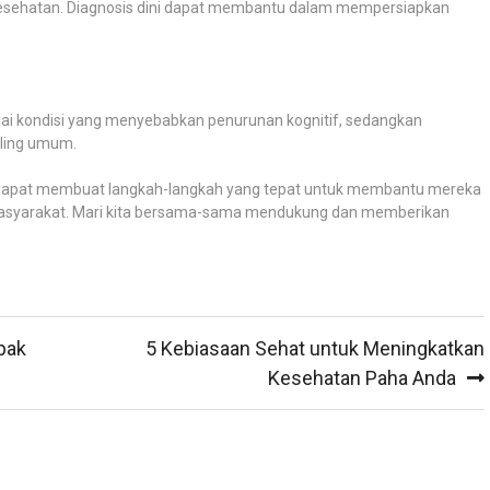
 kesehatan. Diagnosis dini dapat membantu dalam mempersiapkan
i kondisi yang menyebabkan penurunan kognitif, sedangkan
aling umum.
dapat membuat langkah-langkah yang tepat untuk membantu mereka
masyarakat. Mari kita bersama-sama mendukung dan memberikan
pak
5 Kebiasaan Sehat untuk Meningkatkan
Kesehatan Paha Anda