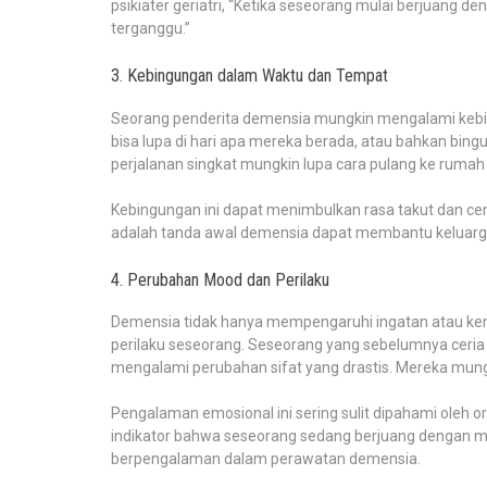
psikiater geriatri, “Ketika seseorang mulai berjuang de
terganggu.”
3. Kebingungan dalam Waktu dan Tempat
Seorang penderita demensia mungkin mengalami kebi
bisa lupa di hari apa mereka berada, atau bahkan bing
perjalanan singkat mungkin lupa cara pulang ke rumah 
Kebingungan ini dapat menimbulkan rasa takut dan ce
adalah tanda awal demensia dapat membantu keluarga
4. Perubahan Mood dan Perilaku
Demensia tidak hanya mempengaruhi ingatan atau kem
perilaku seseorang. Seseorang yang sebelumnya ceria
mengalami perubahan sifat yang drastis. Mereka mung
Pengalaman emosional ini sering sulit dipahami oleh o
indikator bahwa seseorang sedang berjuang dengan mas
berpengalaman dalam perawatan demensia.