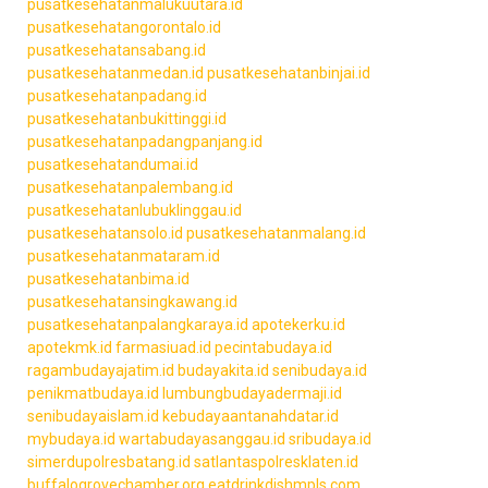
pusatkesehatanmalukuutara.id
pusatkesehatangorontalo.id
pusatkesehatansabang.id
pusatkesehatanmedan.id
pusatkesehatanbinjai.id
pusatkesehatanpadang.id
pusatkesehatanbukittinggi.id
pusatkesehatanpadangpanjang.id
pusatkesehatandumai.id
pusatkesehatanpalembang.id
pusatkesehatanlubuklinggau.id
pusatkesehatansolo.id
pusatkesehatanmalang.id
pusatkesehatanmataram.id
pusatkesehatanbima.id
pusatkesehatansingkawang.id
pusatkesehatanpalangkaraya.id
apotekerku.id
apotekmk.id
farmasiuad.id
pecintabudaya.id
ragambudayajatim.id
budayakita.id
senibudaya.id
penikmatbudaya.id
lumbungbudayadermaji.id
senibudayaislam.id
kebudayaantanahdatar.id
mybudaya.id
wartabudayasanggau.id
sribudaya.id
simerdupolresbatang.id
satlantaspolresklaten.id
buffalogrovechamber.org
eatdrinkdishmpls.com