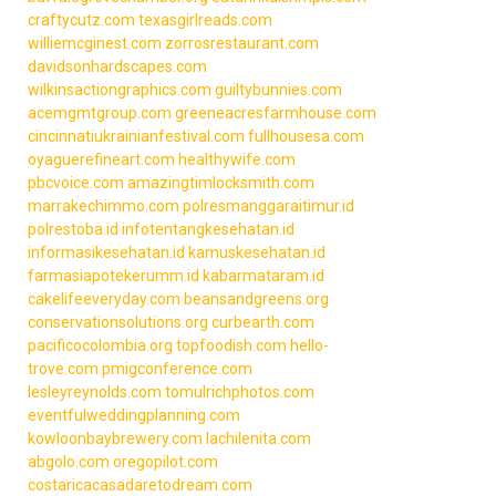
craftycutz.com
texasgirlreads.com
williemcginest.com
zorrosrestaurant.com
davidsonhardscapes.com
wilkinsactiongraphics.com
guiltybunnies.com
acemgmtgroup.com
greeneacresfarmhouse.com
cincinnatiukrainianfestival.com
fullhousesa.com
oyaguerefineart.com
healthywife.com
pbcvoice.com
amazingtimlocksmith.com
marrakechimmo.com
polresmanggaraitimur.id
polrestoba.id
infotentangkesehatan.id
informasikesehatan.id
kamuskesehatan.id
farmasiapotekerumm.id
kabarmataram.id
cakelifeeveryday.com
beansandgreens.org
conservationsolutions.org
curbearth.com
pacificocolombia.org
topfoodish.com
hello-
trove.com
pmigconference.com
lesleyreynolds.com
tomulrichphotos.com
eventfulweddingplanning.com
kowloonbaybrewery.com
lachilenita.com
abgolo.com
oregopilot.com
costaricacasadaretodream.com