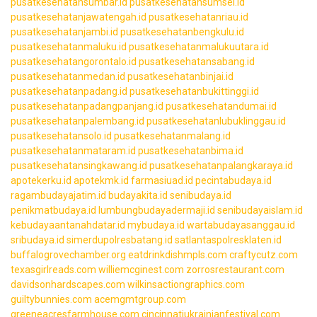
pusatkesehatansumbar.id
pusatkesehatansumsel.id
pusatkesehatanjawatengah.id
pusatkesehatanriau.id
pusatkesehatanjambi.id
pusatkesehatanbengkulu.id
pusatkesehatanmaluku.id
pusatkesehatanmalukuutara.id
pusatkesehatangorontalo.id
pusatkesehatansabang.id
pusatkesehatanmedan.id
pusatkesehatanbinjai.id
pusatkesehatanpadang.id
pusatkesehatanbukittinggi.id
pusatkesehatanpadangpanjang.id
pusatkesehatandumai.id
pusatkesehatanpalembang.id
pusatkesehatanlubuklinggau.id
pusatkesehatansolo.id
pusatkesehatanmalang.id
pusatkesehatanmataram.id
pusatkesehatanbima.id
pusatkesehatansingkawang.id
pusatkesehatanpalangkaraya.id
apotekerku.id
apotekmk.id
farmasiuad.id
pecintabudaya.id
ragambudayajatim.id
budayakita.id
senibudaya.id
penikmatbudaya.id
lumbungbudayadermaji.id
senibudayaislam.id
kebudayaantanahdatar.id
mybudaya.id
wartabudayasanggau.id
sribudaya.id
simerdupolresbatang.id
satlantaspolresklaten.id
buffalogrovechamber.org
eatdrinkdishmpls.com
craftycutz.com
texasgirlreads.com
williemcginest.com
zorrosrestaurant.com
davidsonhardscapes.com
wilkinsactiongraphics.com
guiltybunnies.com
acemgmtgroup.com
greeneacresfarmhouse.com
cincinnatiukrainianfestival.com