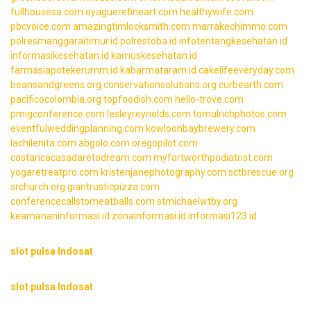
fullhousesa.com
oyaguerefineart.com
healthywife.com
pbcvoice.com
amazingtimlocksmith.com
marrakechimmo.com
polresmanggaraitimur.id
polrestoba.id
infotentangkesehatan.id
informasikesehatan.id
kamuskesehatan.id
farmasiapotekerumm.id
kabarmataram.id
cakelifeeveryday.com
beansandgreens.org
conservationsolutions.org
curbearth.com
pacificocolombia.org
topfoodish.com
hello-trove.com
pmigconference.com
lesleyreynolds.com
tomulrichphotos.com
eventfulweddingplanning.com
kowloonbaybrewery.com
lachilenita.com
abgolo.com
oregopilot.com
costaricacasadaretodream.com
myfortworthpodiatrist.com
yogaretreatpro.com
kristenjanephotography.com
sctbrescue.org
srchurch.org
giantrusticpizza.com
conferencecallstomeatballs.com
stmichaelwtby.org
keamananinformasi.id
zonainformasi.id
informasi123.id
slot pulsa Indosat
slot pulsa Indosat